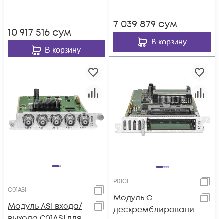
7 039 879
сум
10 917 516
сум
В корзину
В корзину
P01CI
C01ASI
Модуль CI
Модуль ASI входа/
дескремблировани
выхода C01ASI для