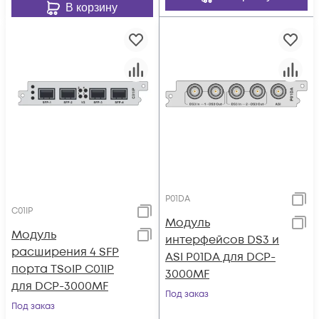
В корзину
P01DA
C01IP
Модуль
Модуль
интерфейсов DS3 и
расширения 4 SFP
ASI P01DA для DCP-
порта TSoIP C01IP
3000MF
для DCP-3000MF
Под заказ
Под заказ