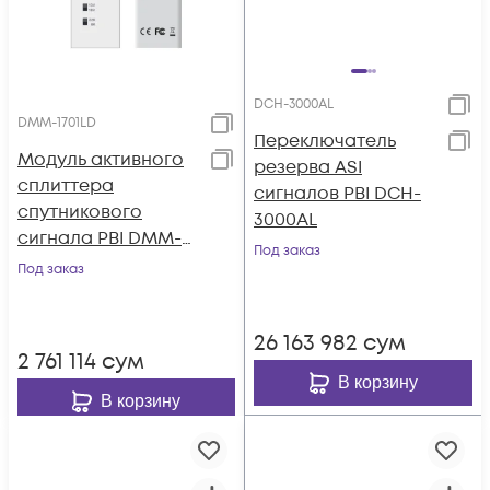
DCH-3000AL
DMM-1701LD
Переключатель
Модуль активного
резерва ASI
сплиттера
сигналов PBI DCH-
спутникового
3000AL
сигнала PBI DMM-
Под заказ
1701LD
Под заказ
26 163 982
сум
2 761 114
сум
В корзину
В корзину