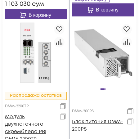
1 103 030
сум
В корзину
В корзину
Распродажа остатков
DMM-2200TP
DMM-200PS
Модуль
Блок питания DMM-
двухпоточного
200PS
скремблера PBI