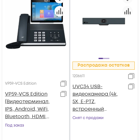
Распродажа остатков
1206611
VP59-VCS Edition
UVC34 USB-
VP59-VCS Edition
видеокамера (4k,
(Видеотерминал,
5X, E-PTZ,
IPS, Android, WiFi,
встроенный
Bluetooth, HDMI,
саундбар и
Снят с продажи
камера, без БП,
микрофоны, AMS 2
Под заказ
AMS 2 года)
года)