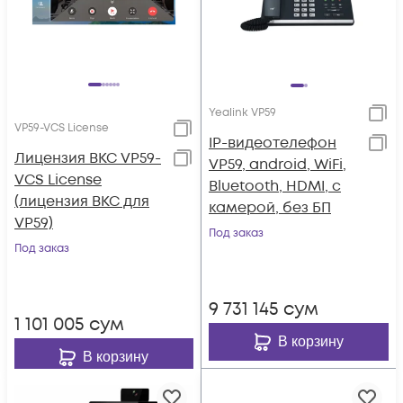
Yealink VP59
VP59-VCS License
IP-видеотелефон
Лицензия ВКС VP59-
VP59, android, WiFi,
VCS License
Bluetooth, HDMI, с
(лицензия ВКС для
камерой, без БП
VP59)
Под заказ
Под заказ
9 731 145
сум
1 101 005
сум
В корзину
В корзину