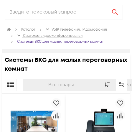
Каталог
VoIP телефония, IP домофония
Системы видеоконференцсвязи
Системы ВКС для малых переговорных комнат
Системы ВКС для малых переговорных
комнат
По популярности
Все товары
В 