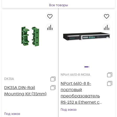
Все товары
NPort 6610-8 MOXA
DK35A
NPort 6610-8 8-
DK35A DIN-Rail
портовый
Mounting Kit (35mm)
преобразователь
RS-232 в Ethernet с
расширенным
Под заказ
Под заказ
набором функций