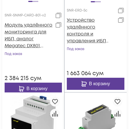
SNR-ERD-5c
SNR-SNMP-CARD-801-v2
Устройство
Модуль удалённого
удалённого
мониторинга для
контроля и
ИБП, аналог
управления ИБП
Megatec DX801,
SNR-ERD-5c
Под заказ
версия 2
Под заказ
1 663 064
сум
2 384 215
сум
В корзину
В корзину