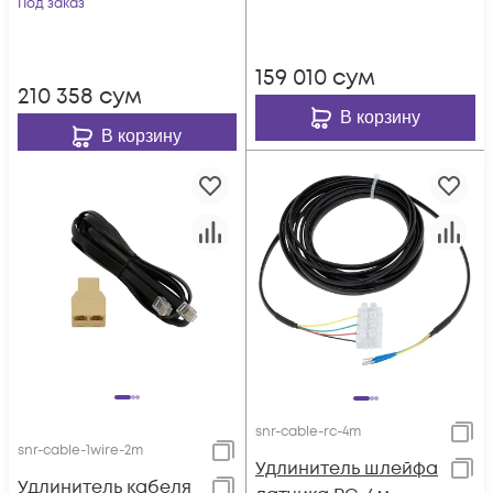
Под заказ
159 010
сум
210 358
сум
В корзину
В корзину
snr-cable-rc-4m
snr-cable-1wire-2m
Удлинитель шлейфа
Удлинитель кабеля