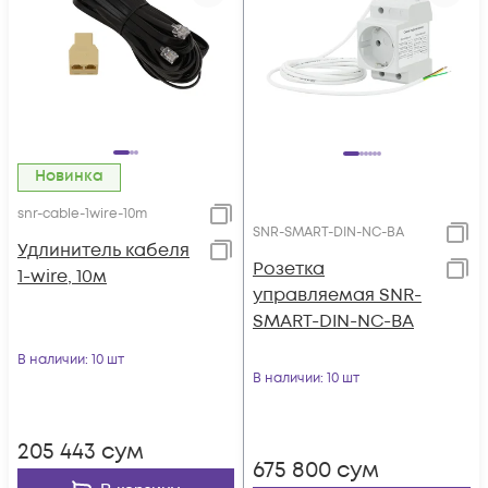
Новинка
snr-cable-1wire-10m
SNR-SMART-DIN-NC-BA
Удлинитель кабеля
Розетка
1-wire, 10м
управляемая SNR-
SMART-DIN-NC-BA
В наличии
: 10 шт
В наличии
: 10 шт
205 443
сум
675 800
сум