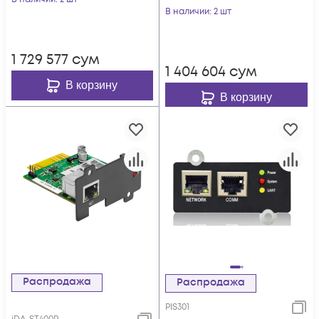
ERD-2.3-DHT22 с
В наличии
: 2 шт
вынесенным
датчиком
1 729 577
сум
влажности и
1 404 604
сум
температуры
В корзину
В корзину
Распродажа
Распродажа
PIS301