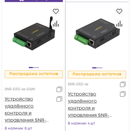
Распродажа остатков
Распродажа остатков
SNR-ERD-4s
SNR-ERD-4s-GSM
Устройство
Устройство
удалённого
удалённого
контроля и
контроля и
управления SNR-
управления SNR-
ERD-4s, металл
В наличии
: 4 шт
ERD-4s-GSM
В наличии
: 8 шт
корпус, крепление