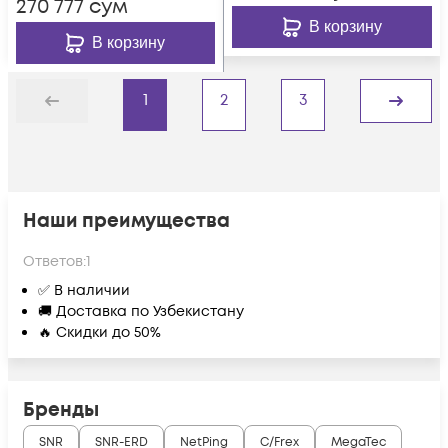
270 777
сум
В корзину
В корзину
1
2
3
Назад
Дальше
Наши преимущества
Ответов:
1
✅ В наличии
🚚 Доставка по Узбекистану
🔥 Скидки до 50%
Бренды
SNR
SNR-ERD
NetPing
C/Frex
MegaTec