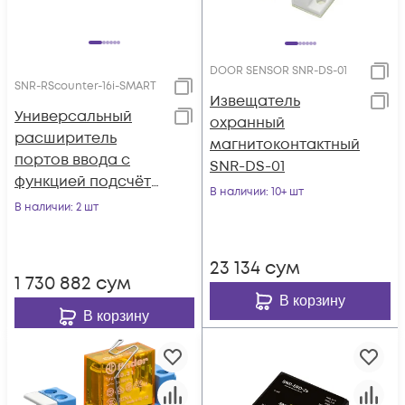
DOOR SENSOR SNR-DS-01
SNR-RScounter-16i-SMART
Извещатель
Универсальный
охранный
расширитель
магнитоконтактный
портов ввода с
SNR-DS-01
функцией подсчёта
В наличии
: 10+ шт
импульсов, RS485
В наличии
: 2 шт
(ModBus и CPD, 16i )
23 134
сум
1 730 882
сум
В корзину
В корзину