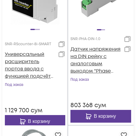
SNR-PHA-DIN-1.0
SNR-RScounter-8i-SMART
Датчик напряжения
Универсальный
на DIN рейку с
расширитель
аналоговым
портов ввода с
выходом "Phase
функцией подсчёта
Analyser-DIN"
Под заказ
импульсов, RS485
Под заказ
(ModBus и CPD , 8i )
803 368
сум
1 129 700
сум
В корзину
В корзину