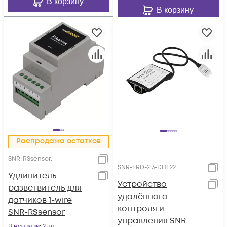
В корзину
В корзину
Распродажа остатков
SNR-RSsensor.
SNR-ERD-2.3-DHT22
Удлинитель-
Устройство
разветвитель для
удалённого
датчиков 1-wire
контроля и
SNR-RSsensor
управления SNR-
В наличии
: 2 шт