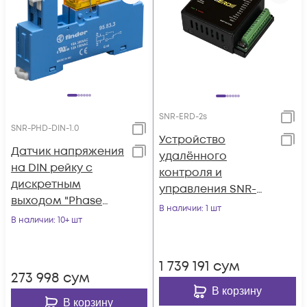
SNR-ERD-2s
SNR-PHD-DIN-1.0
Устройство
Датчик напряжения
удалённого
на DIN рейку с
контроля и
дискретным
управления SNR-
выходом "Phase
ERD-2s, металл
В наличии
: 1 шт
Detector-DIN"
В наличии
: 10+ шт
корпус
1 739 191
сум
273 998
сум
В корзину
В корзину