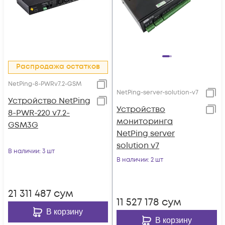
Распродажа остатков
NetPing-8-PWRv7.2-GSM
NetPing-server-solution-v7
Устройство NetPing
Устройство
8-PWR-220 v7.2-
мониторинга
GSM3G
NetPing server
solution v7
В наличии
: 3 шт
В наличии
: 2 шт
21 311 487
сум
11 527 178
сум
В корзину
В корзину