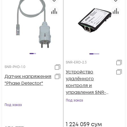
SNR-ERD-2.3
SNR-PHD-1.0
Устройство
Датчик напряжения
удалённого
"Phase Detector"
контроля и
управления SNR-
ERD-2.3
Под заказ
Под заказ
1 224 059
сум