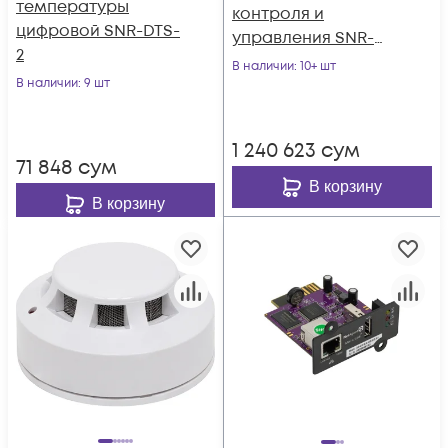
температуры
контроля и
цифровой SNR-DTS-
управления SNR-
2
ERD-2.3-termo-out с
В наличии
: 10+ шт
В наличии
: 9 шт
вынесенным
датчиком
температуры
1 240 623
сум
71 848
сум
В корзину
В корзину