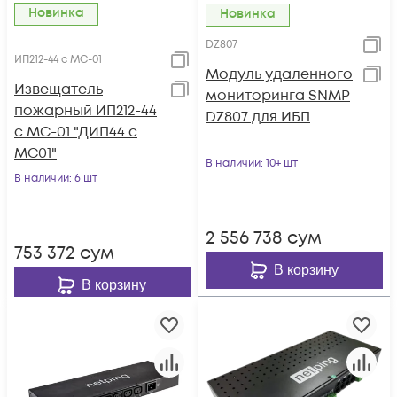
Новинка
Новинка
DZ807
ИП212-44 с МС-01
Модуль удаленного
Извещатель
мониторинга SNMP
пожарный ИП212-44
DZ807 для ИБП
с МС-01 "ДИП44 с
МС01"
В наличии
: 10+ шт
В наличии
: 6 шт
2 556 738
сум
753 372
сум
В корзину
В корзину