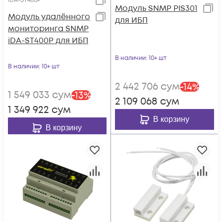
iDA-ST400P
Модуль SNMP PIS301
Модуль удалённого
для ИБП
мониторинга SNMP
iDA-ST400P для ИБП
В наличии
: 10+ шт
В наличии
: 10+ шт
2 442 706
сум
-
14
%
1 549 033
сум
-
13
%
2 109 068
сум
1 349 922
сум
В корзину
В корзину