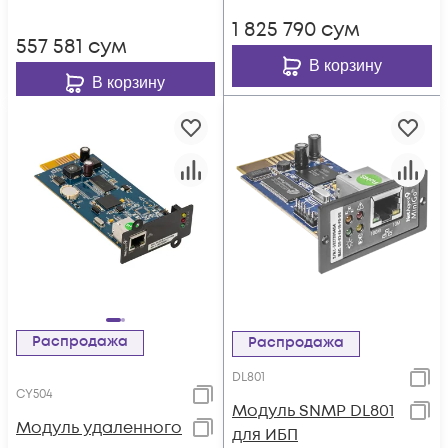
1 825 790
сум
557 581
сум
В корзину
В корзину
Распродажа
Распродажа
DL801
CY504
Модуль SNMP DL801
Модуль удаленного
для ИБП