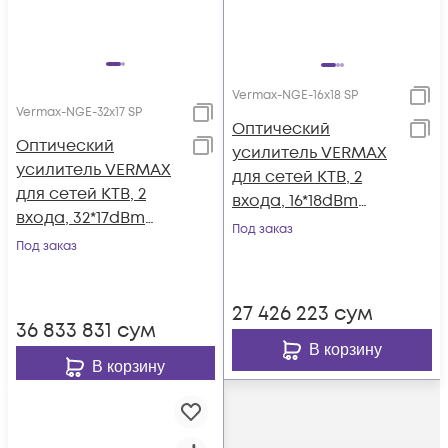
Vermax-NGE-16x18 SP
Vermax-NGE-32x17 SP
Оптический
Оптический
усилитель VERMAX
усилитель VERMAX
для сетей КТВ, 2
для сетей КТВ, 2
входа, 16*18dBm
входа, 32*17dBm
выход, CWDM
Под заказ
выход, CWDM
Под заказ
1310/1490/1550, 1U
1310/1490/1550, 1U
27 426 223
сум
36 833 831
сум
В корзину
В корзину