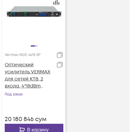
Vermax-NGE-4x18 SP
Оптический
усилитель VERMAX
для сетей КТВ, 2
входа, 4*18dBm
выход, CWDM
Под заказ
1310/1490/1550, RT1, 1U
20 180 846
сум
В корзину