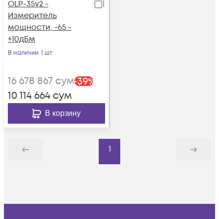
OLP-35v2 -
Измеритель
мощности, -65 -
+10дБм
В наличии
: 1 шт
16 678 867
сум
-
39
%
10 114 664
сум
В корзину
1
Назад
Дальше