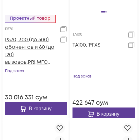
Проектный товар
P570
TA100
P570, 300 (до 500)
TA100, 1*FXS
абонентов и 60 (до
120)
вызовов,PRI,MFC
R2,SS7,поддержка
Под заказ
FXO,FXS,GSM,BRI
Под заказ
30 016 331
сум
422 647
сум
В корзину
В корзину