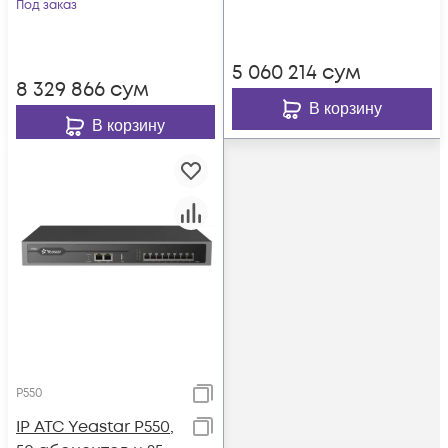
GSM, BRI, LTE
Под заказ
5 060 214
сум
8 329 866
сум
В корзину
В корзину
P550
IP АТС Yeastar P550,