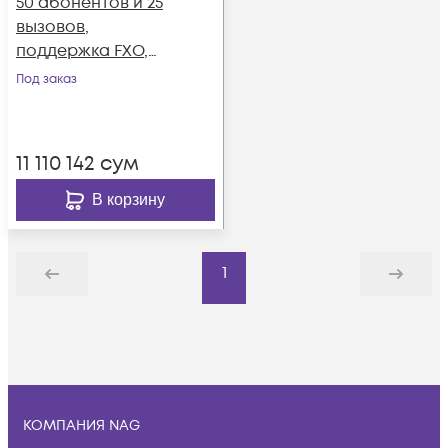
50 абонентов и 25
вызовов,
поддержка FXO,
FXS, GSM, BRI
Под заказ
11 110 142
сум
В корзину
1
Назад
Дальше
КОМПАНИЯ NAG