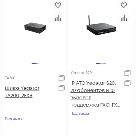
Yeastar S20
TA200
IP АТС Yeastar S20,
Шлюз Yeastar
20 абонентов и 10
TA200, 2FXS
вызовов,
поддержка FXO, FXS,
GSM, BRI
Под заказ
Под заказ