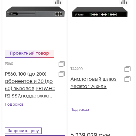
Проектный товар
P560
TA2400
P560, 100 (до 200)
Аналоговый шлюз
абонентов и 30 (до
Yeastar 24xFXS
60) вызовов,PRI,MFC
R2,SS7,поддержка
FXO,FXS,GSM,BRI
Под заказ
Под заказ
Запросить цену
6 239 029
сум