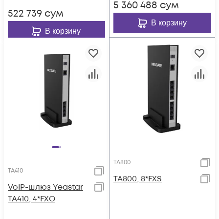
5 360 488
сум
522 739
сум
В корзину
В корзину
TA800
TA410
TA800, 8*FXS
VoIP-шлюз Yeastar
TA410, 4*FXO