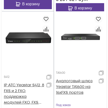
В корзину
В корзину
TA1600
S412
Аналоговый шлюз
IP АТС Yeastar S412, 8
Yeastar TA1600 на
FXS и 2 FXO,
16xFXS портов
поддержка
модулей FXO, FXS,
Под заказ