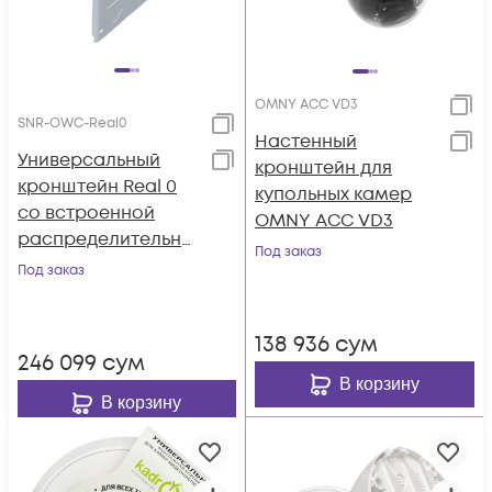
OMNY ACC VD3
SNR-OWC-Real0
Настенный
Универсальный
кронштейн для
кронштейн Real 0
купольных камер
со встроенной
OMNY ACC VD3
распределительно
Под заказ
й коробкой
Под заказ
138 936
сум
246 099
сум
В корзину
В корзину