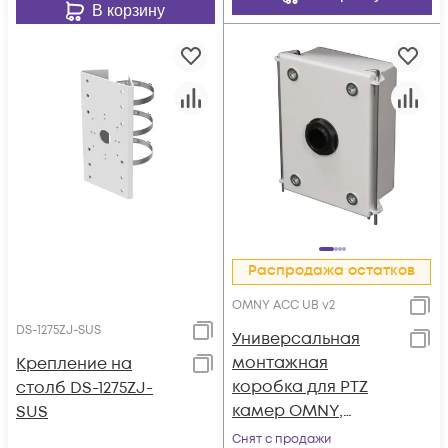
В корзину
Распродажа остатков
OMNY ACC UB v2
DS-1275ZJ-SUS
Универсальная
монтажная
Крепление на
коробка для PTZ
столб DS-1275ZJ-
камер OMNY,
SUS
монтаж на стену,
Снят с продажи