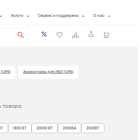
Услуги
Сервис и поддержка
О нас
ты
Wi-Fi «под ключ»
Гарантийное обслуживание
О компании
вки
Расширенная гарантия
Разовые выездные работы
Контактная информаци
а
Системная интеграция
Сервисные контракты
Банковские реквизиты
еты
Сервисный центр
Партнеры
оддержка
Техническая поддержка
Новости
 (UPS)
Аксессуары для ИБП (UPS)
Условия оказания услуг
ы
4
товара
ВТ
1800 ВТ
20000 ВТ
2000ВА
2000ВТ