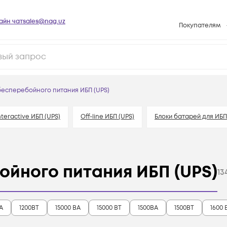
айн чат
sales@nag.uz
Покупателям
Способы опла
Условия доста
Возврат товар
бесперебойного питания ИБП (UPS)
Вопросы и отв
Техническая п
nteractive ИБП (UPS)
Off-line ИБП (UPS)
Блоки батарей для ИБП
База знаний
Конфигуратор
ойного питания ИБП (UPS)
13
А
1200ВТ
15000 ВА
15000 ВТ
1500ВА
1500ВТ
1600 