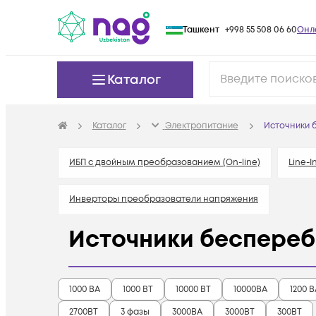
Ташкент
+998 55 508 06 60
Онл
Каталог
Каталог
Электропитание
Источники 
ИБП с двойным преобразованием (On-line)
Line-I
Инверторы преобразователи напряжения
Источники беспереб
1000 ВА
1000 ВТ
10000 ВТ
10000ВА
1200 В
2700ВТ
3 фазы
3000ВА
3000ВТ
300ВТ