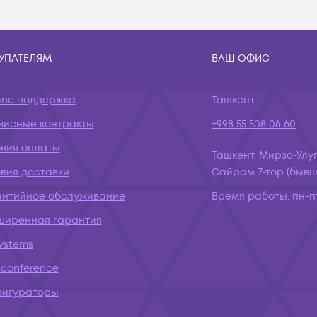
УПАТЕЛЯМ
ВАШ ОФИС
ine поддержка
Ташкент
висные контракты
+998 55 508 06 60
овия оплаты
Ташкент, Мирзо-Улуг
вия доставки
Сайрам 7-тор (бывш.
антийное обслуживание
Время работы:
пн-пт
ширенная гарантия
systems
conference
фигураторы