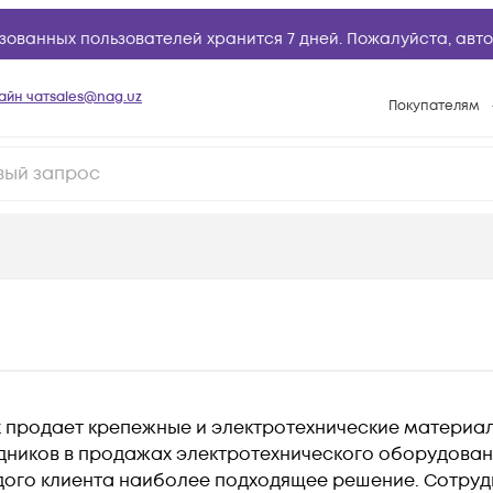
зованных пользователей хранится 7 дней. Пожалуйста,
авто
айн чат
sales@nag.uz
Покупателям
Способы опла
Условия доста
Возврат товар
Вопросы и отв
Техническая п
База знаний
Конфигуратор
lex продает крепежные и электротехнические материа
дников в продажах электротехнического оборудова
дого клиента наиболее подходящее решение. Сотруд