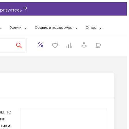
ризуйтесь
Услуги
Сервис и поддержка
О нас
ты
Wi-Fi «под ключ»
Гарантийное обслуживание
О компании
вки
Расширенная гарантия
Разовые выездные работы
Контактная информаци
а
Системная интеграция
Сервисные контракты
Банковские реквизиты
еты
Сервисный центр
Партнеры
оддержка
Техническая поддержка
Новости
Условия оказания услуг
ы
лы по
ния
ники