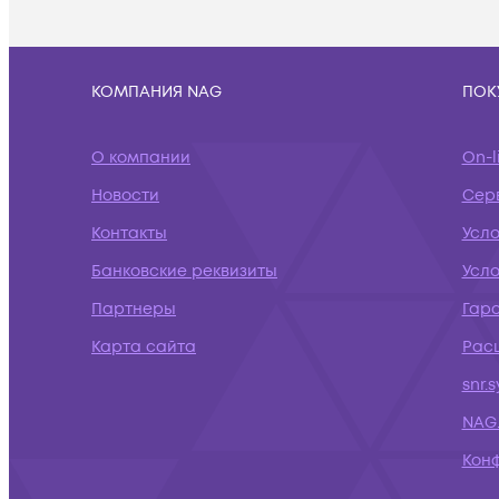
КОМПАНИЯ NAG
ПОК
О компании
On-l
Новости
Сер
Контакты
Усл
Банковские реквизиты
Усло
Партнеры
Гар
Карта сайта
Рас
snr.
NAG.
Кон