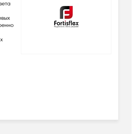
вета
евых
тренно
х