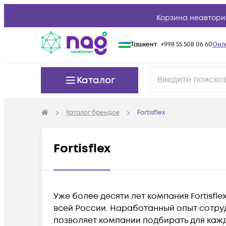
Корзина неавтори
Ташкент
+998 55 508 06 60
Онл
Каталог
Каталог брендов
Fortisflex
Fortisflex
Уже более десяти лет компания Fortisf
всей России. Наработанный опыт сотру
позволяет компании подбирать для каж