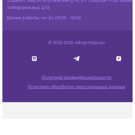
Ташкент, Мирзо-Улугбекский р-н, ул. Сайрам 7-тор (бывш.
Э.Мараимова), д.52
Время работы:
пн-пт, 09:00 - 18:00
© 2022-2026 «shop.nag.uz»
Политика конфиденциальности
Политика обработки персональных данных