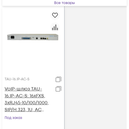
Все товары
TAU-16.IP-AC-S
VoIP-шлюз TAU-
16.IP-AC-S: 16xFXS,
3xRJ45-10/100/1000,
SIP/H.323, 1U, AC
220V
Под заказ