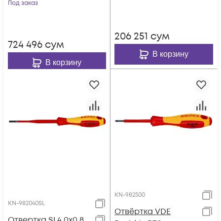
мм, 62 HRC, чёрн., 2-
Под заказ
компонентная
к ручки KN-7002125
рукоятка KN-982030
206 251
сум
724 496
сум
В корзину
В корзину
KN-982500
KN-982040SL
Отвёртка VDE
Отвертка SL4.0x0.8