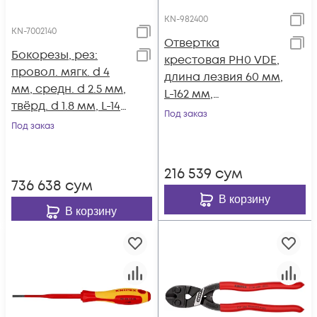
KN-982400
KN-7002140
Отвертка
Бокорезы, рез:
крестовая PH0 VDE,
провол. мягк. d 4
длина лезвия 60 мм,
мм, средн. d 2.5 мм,
L-162 мм,
твёрд. d 1.8 мм, L-140
диэлектрическая, 2-
Под заказ
мм, 62 HRC, чёрн., 2-
Под заказ
компонентная
к ручки KN-7002140
рукоятка KN-982400
216 539
сум
736 638
сум
В корзину
В корзину