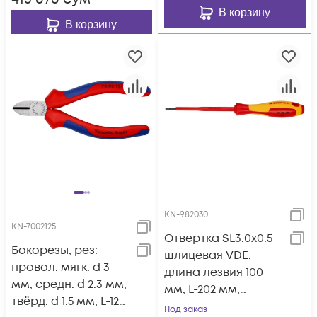
крепл. KN-162050SB
В корзину
В корзину
KN-982030
KN-7002125
Отвертка SL3.0x0.5
Бокорезы, рез:
шлицевая VDE,
провол. мягк. d 3
длина лезвия 100
мм, средн. d 2.3 мм,
мм, L-202 мм,
твёрд. d 1.5 мм, L-125
диэлектрическая, 2-
Под заказ