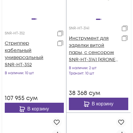
SNR-HT-3141
SNR-HT-352
Инструмент для
Стриппер
заделки витой
кабельный
пары, с сенсором
универсальный
SNR-HT-3141 (KRONE-
SNR-HT-352
TOOL)
В наличии
: 2 шт
В наличии
: 10 шт
Транзит
: 10 шт
38 368
сум
107 955
сум
В корзину
В корзину