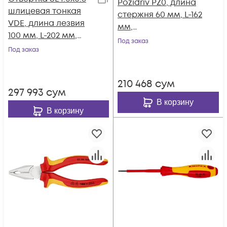
Pozidriv PZ0, длина
шлицевая тонкая
стержня 60 мм, L-162
VDE, длина лезвия
мм,
100 мм, L-202 мм,
диэлектрическая, 2-
Под заказ
диэлектрическая, 2-
Под заказ
компонентная
компонентная
рукоятка KN-982500
рукоятка KN-
210 468
сум
982040SL
297 993
сум
В корзину
В корзину