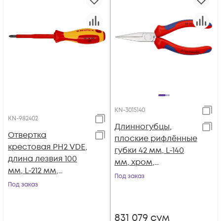
KN-3015140
KN-982402
Длинногубцы,
Отвертка
плоские рифлённые
крестовая PH2 VDE,
губки 42 мм, L-140
длина лезвия 100
мм, хром,
мм, L-212 мм,
двукомпонентные
Под заказ
диэлектрическая, 2-
Под заказ
ручки KN-3015140
компонентная
рукоятка KN-982402
831 079
сум