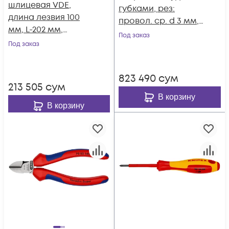
шлицевая VDE,
губками, рез:
длина лезвия 100
провол. ср. d 3 мм,
мм, L-202 мм,
твёрд. d 2 мм,
Под заказ
диэлектрическая, 2-
Под заказ
кабель d 8 мм, L-145
компонентная
мм, чёрн., 2-к ручки
рукоятка KN-982035
KN-0822145
823 490
сум
213 505
сум
В корзину
В корзину