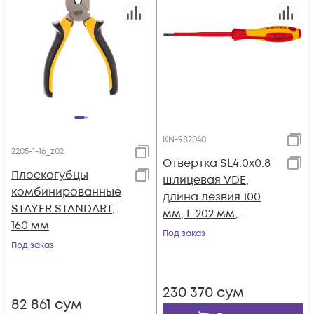
KN-982040
2205-1-16_z02
Отвертка SL4.0x0.8
Плоскогубцы
шлицевая VDE,
комбинированные
длина лезвия 100
STAYER STANDART,
мм, L-202 мм,
160 мм
диэлектрическая, 2-
Под заказ
Под заказ
компонентная
рукоятка KN-982040
230 370
сум
82 861
сум