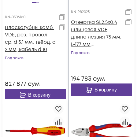
KN-982025
KN-0306160
Отвертка SL2.5x0.4
Плоскогубцы комб.
шлицевая VDE,
VDE, рез: провол.
длина лезвия 75 мм,
ср. d 3.1 мм, твёрд. d
L-177 мм,
2 мм, кабель d 10
диэлектрическая, 2-
Под заказ
мм (16 мм²), L-160
Под заказ
компонентная
мм, хром, 2-к ручки
рукоятка KN-982025
KN-0306160
194 783
сум
827 877
сум
В корзину
В корзину