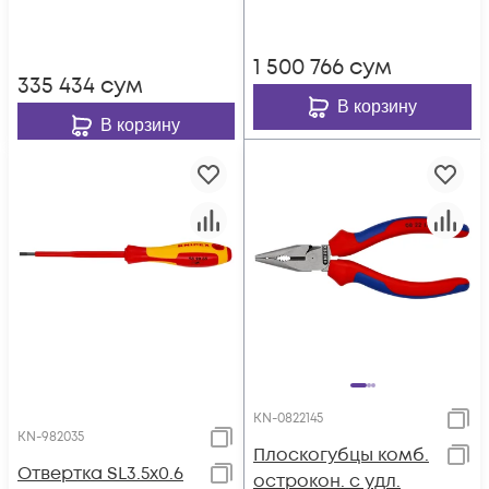
компонентная
мм, чёрн., 1-к ручки
рукоятка KN-982065
KN-9511200
1 500 766
сум
335 434
сум
В корзину
В корзину
KN-0822145
KN-982035
Плоскогубцы комб.
Отвертка SL3.5x0.6
острокон. с удл.