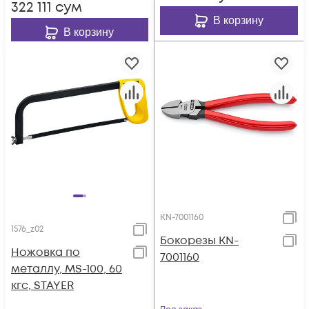
322 111
сум
В корзину
В корзину
KN-7001160
1576_z02
Бокорезы KN-
Ножовка по
7001160
металлу, MS-100, 60
кгс, STAYER