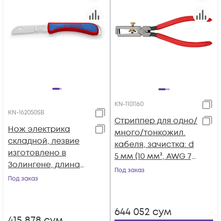
KN-1101160
KN-162050SB
Стриппер для одно/
Нож электрика
много/тонкожил.
складной, лезвие
кабеля, зачистка: d
изготовлено в
5 мм (10 мм², AWG 7),
Золингене, длина
пружина, L-160 мм, c
Под заказ
лезвия 80 мм, L-120
Под заказ
регулировкой,
мм, рукоятка из
чёрн., 1-к ручки KN-
ударопрочного
1101160
644 052
сум
пластика, страх.
415 878
сум