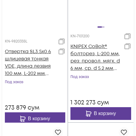
KN-7101200
KN-982035SL
KNIPEX CoBolt®
Отвертка SL3.5x0.6
болторез, L-200 мм,
шлицевая тонкая
рез: провол. мягк. d
VDE, длина лезвия
6 мм, ср. d 5.2 мм,
100 мм, L-202 мм,
тв. d 4 мм, роял.
Под заказ
диэлектрическая, 2-
Под заказ
струна d 3.6 мм,
компонентная
чёрн., 1-к ручки KN-
рукоятка KN-
7101200
1 302 273
сум
982035SL
273 879
сум
В корзину
В корзину