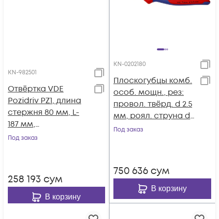
KN-0202180
KN-982501
Плоскогубцы комб.
Отвёртка VDE
особ. мощн., рез:
Pozidriv PZ1, длина
провол. твёрд. d 2.5
стержня 80 мм, L-
мм, роял. струна d
187 мм,
2 мм, кабель d 11.5
Под заказ
диэлектрическая, 2-
Под заказ
мм, L-180 мм, чёрн.,
компонентная
2-к ручки KN-0202180
рукоятка KN-982501
750 636
сум
258 193
сум
В корзину
В корзину