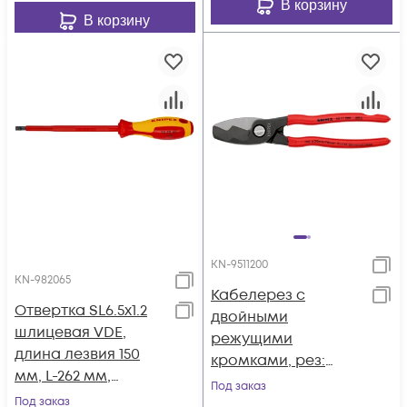
В корзину
В корзину
KN-9511200
KN-982065
Кабелерез с
Отвертка SL6.5x1.2
двойными
шлицевая VDE,
режущими
длина лезвия 150
кромками, рез:
мм, L-262 мм,
кабель d 20 мм (70
Под заказ
диэлектрическая, 2-
Под заказ
мм², AWG 2/0), L-200