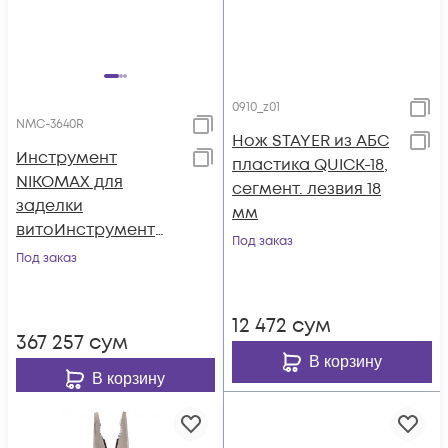
0910_z01
NMC-3640R
Нож STAYER из АБС
Инструмент
пластика QUICK-18,
NIKOMAX для
сегмент. лезвия 18
заделки
мм
витоИнструмент
Под заказ
NIKOMAX для
Под заказ
заделки витой
пары, ударного
12 472
сум
типа, 2 уровня
367 257
сум
регулировки силы
В корзину
удара, крепление
В корзину
Twist-Lock, бе