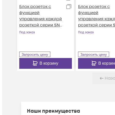
Блок розеток с
Блок розеток с
функцией
функцией
управления каждой
управления каж
розеткой серии SNR
розеткой серии 
тип C выход
тип C выход
Под заказ
Под заказ
21*C13/19L и 21*C13L с
21*C13/19L и 21*C13
фиксаторами вход
фиксаторами вх
32A IEC60309
32A IEC60309 (1P+
Запросить цену
Запросить цену
(3P+N+E)
В корзину
В корзин
Наз
Наши преимущества