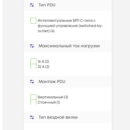
Тип PDU
Интеллектуальные БРП C-типа с
функцией управления (switched-by-
outlet) (4)
Максимальный ток нагрузки
16 A (2)
32 A (2)
Монтаж PDU
Вертикальный (3)
Стоечный (1)
Тип входной вилки