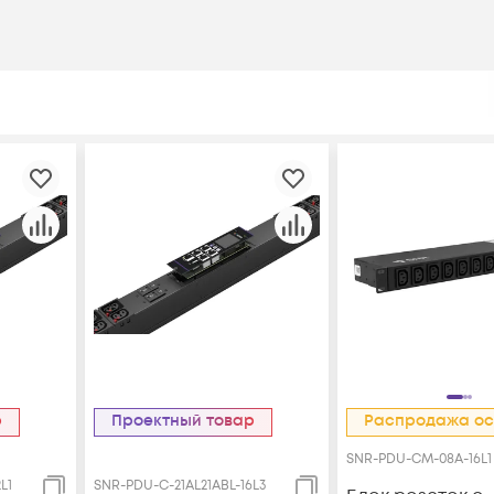
р
Проектный товар
Распродажа ос
SNR-PDU-СM-08A-16L1
L1
SNR-PDU-C-21AL21ABL-16L3