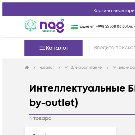
Корзина неавтори
Ташкент
+998 55 508 06 60
Онл
Каталог
Каталог
Электропитание
Блоки ро
Интеллектуальные БР
by-outlet)
4
товара