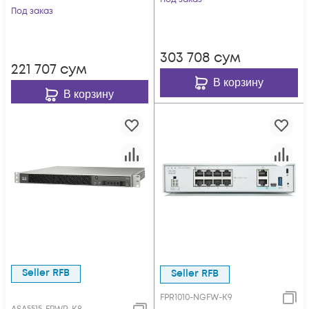
покрытие) для ASA
Под заказ
Firepower 2100
5508-X, ASA 5516-X
Series
303 708
сум
221 707
сум
В корзину
В корзину
Seller RFB
Seller RFB
FPR1010-NGFW-K9