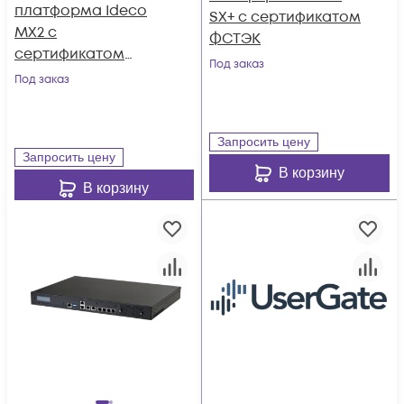
платформа Ideco
SX+ с сертификатом
MX2 с
ФСТЭК
сертификатом
Под заказ
ФСТЭК
Под заказ
Запросить цену
Запросить цену
В корзину
В корзину