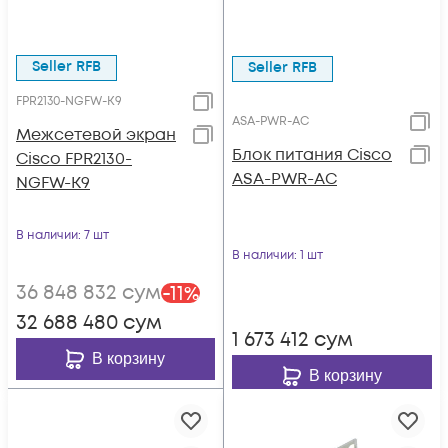
Seller RFB
Seller RFB
FPR2130-NGFW-K9
ASA-PWR-AC
Межсетевой экран
Блок питания Cisco
Cisco FPR2130-
ASA-PWR-AC
NGFW-K9
В наличии
: 7 шт
В наличии
: 1 шт
36 848 832
сум
-
11
%
32 688 480
сум
1 673 412
сум
В корзину
В корзину