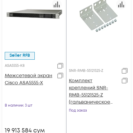
Seller RFB
ASA5555-K8
SNR-RMB-55121525-Z
Межсетевой экран
Комплект
Cisco ASA5555-X
креплений SNR-
RMB-55121525-Z
(гальваническое
В наличии
: 3 шт
покрытие) для ASA
Под заказ
5512-X, ASA 5515-X,
ASA 5525-X
19 913 584
сум