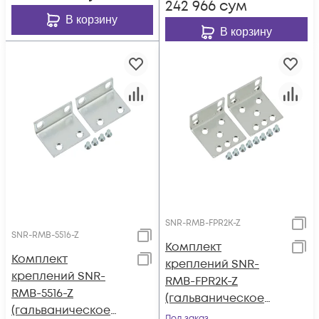
242 966
сум
В корзину
В корзину
SNR-RMB-FPR2K-Z
SNR-RMB-5516-Z
Комплект
Комплект
креплений SNR-
креплений SNR-
RMB-FPR2K-Z
RMB-5516-Z
(гальваническое
(гальваническое
покрытие) для Cisco
Под заказ