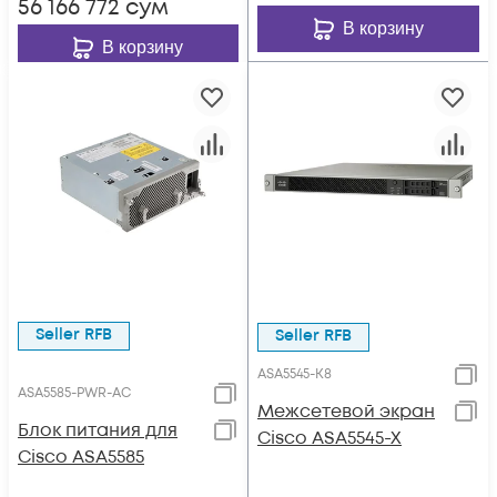
56 166 772
сум
В корзину
В корзину
Seller RFB
Seller RFB
ASA5545-K8
ASA5585-PWR-AC
Межсетевой экран
Блок питания для
Cisco ASA5545-X
Cisco ASA5585