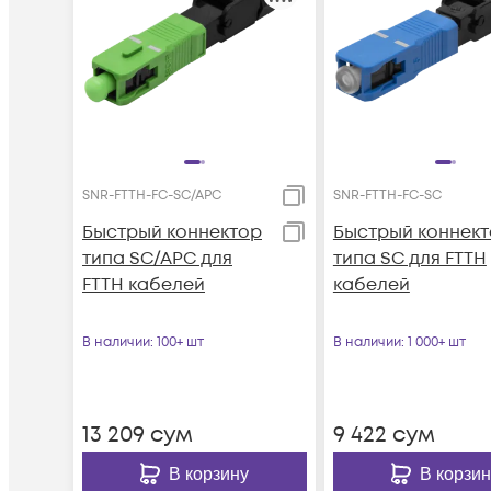
SNR-FTTH-FC-SC/APC
SNR-FTTH-FC-SC
Быстрый коннектор
Быстрый коннек
типа SC/APC для
типа SC для FTTH
FTTH кабелей
кабелей
В наличии
: 100+ шт
В наличии
: 1 000+ шт
13 209
сум
9 422
сум
В корзину
В корзин