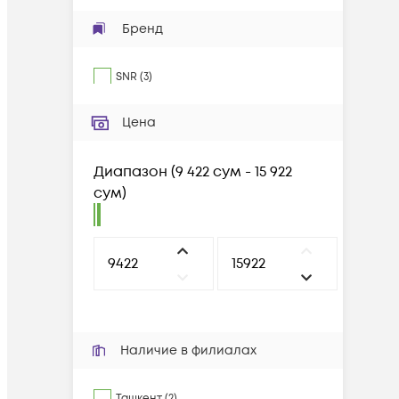
Бренд
SNR
(
3
)
Цена
Диапазон
(
9 422 сум - 15 922
сум
)
Наличие в филиалах
Ташкент (2)