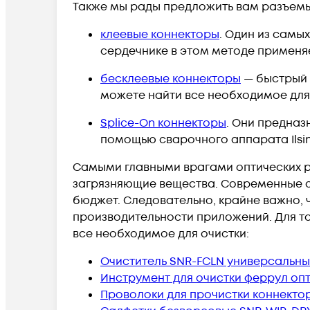
Также мы рады предложить вам разъемы
клеевые коннекторы
. Один из самы
сердечнике в этом методе применя
бесклеевые коннекторы
— быстрый к
можете найти все необходимое для
Splice-On коннекторы
. Они предназ
помощью сварочного аппарата Ilsint
Самыми главными врагами оптических р
загрязняющие вещества. Современные с
бюджет. Следовательно, крайне важно, 
производительности приложений. Для то
все необходимое для очистки:
Очиститель SNR-FCLN универсальн
Инструмент для очистки феррул оп
Проволоки для прочистки коннекто