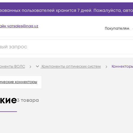
зованных пользователей хранится 7 дней. Пожалуйста,
авто
айн чат
sales@nag.uz
Покупателям
Способы опла
Условия доста
Возврат товар
поненты ВОЛС
Компоненты оптических систем
Коннекторы
Вопросы и отв
Техническая п
ические коннекторы
База знаний
кие
3
товара
Конфигуратор