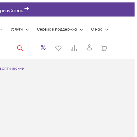
ризуйтесь
Услуги
Сервис и поддержка
О нас
ты
Wi-Fi «под ключ»
Гарантийное обслуживание
О компании
вки
Расширенная гарантия
Разовые выездные работы
Контактная информаци
а
Системная интеграция
Сервисные контракты
Банковские реквизиты
 оптические
еты
Сервисный центр
Партнеры
оддержка
Техническая поддержка
Новости
Условия оказания услуг
ы