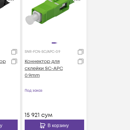
SNR-FCN-SC/APC-0.9
тор
Коннектор для
склейки SC-APC
0.9mm
Под заказ
15 921
сум
у
В корзину