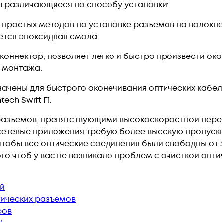
 различающиеся по способу установки:
х простых методов по установке разъемов на волокно
ется эпоксидная смола.
оннектор, позволяет легко и быстро произвести око
 монтажа.
начены для быстрого оконечивания оптических кабел
ech Swift F1.
азъемов, препятствующими высокоскоростной переда
етевые приложения требую более высокую пропускн
чтобы все оптические соединения были свободны от
го чтоб у вас не возникало проблем с очисткой опт
ый
тических разъемов
ров