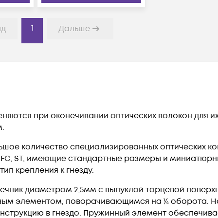
1
ад
Дальше
няются при оконечивании оптических волокон для и
.
ьшое количество специализированных оптических к
 FC, ST, имеющие стандартные размеры и миниатюрны
ип крепления к гнезду.
ечник диаметром 2,5мм с выпуклой торцевой поверхн
ым элементом, поворачивающимся на ¼ оборота. Н
онструкцию в гнездо. Пружинный элемент обеспечив