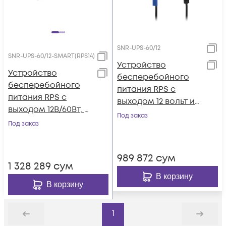
SNR-UPS-60/12
SNR-UPS-60/12-SMART(RPS14)
Устройство
Устройство
бесперебойного
бесперебойного
питания RPS с
питания RPS с
выходом 12 вольт и
выходом 12В/60Вт, с
функцией зарядки,
Под заказ
функцией
Под заказ
60Вт
мониторинга и
холодного старта
989 872
сум
(RPS14)
1 328 289
сум
В корзину
В корзину
1
Назад
Дальше