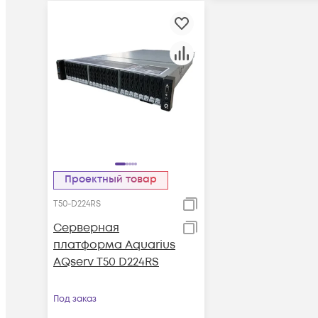
Проектный товар
T50-D224RS
Серверная
платформа Aquarius
AQserv T50 D224RS
Под заказ