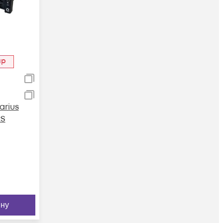
ар
rius
RS
ину