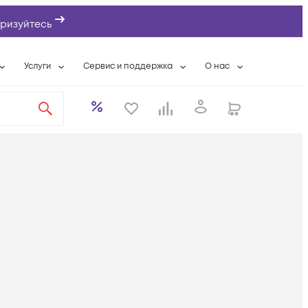
ризуйтесь
Услуги
Сервис и поддержка
О нас
ты
Wi-Fi «под ключ»
Гарантийное обслуживание
О компании
вки
Расширенная гарантия
Разовые выездные работы
Контактная информаци
а
Системная интеграция
Сервисные контракты
Банковские реквизиты
еты
Сервисный центр
Партнеры
оддержка
Техническая поддержка
Новости
Условия оказания услуг
ы