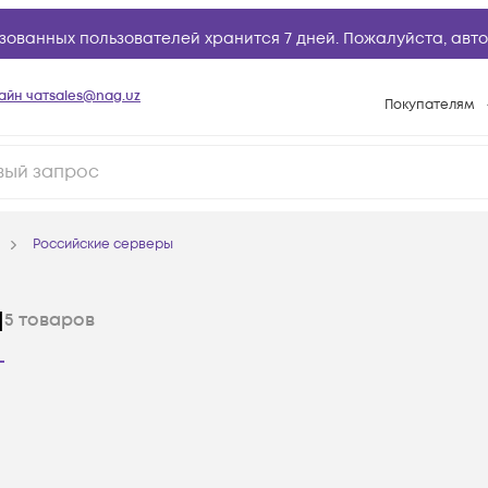
зованных пользователей хранится 7 дней. Пожалуйста,
авто
айн чат
sales@nag.uz
Покупателям
Способы опла
Условия доста
Возврат товар
Российские серверы
Вопросы и отв
Техническая п
ы
5
товаров
База знаний
Конфигуратор