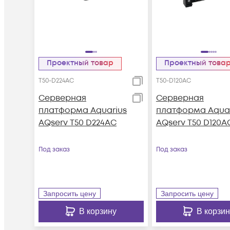
Проектный товар
Проектный това
T50-D224AC
T50-D120AC
Серверная
Серверная
платформа Aquarius
платформа Aquar
AQserv T50 D224AC
AQserv T50 D120A
Под заказ
Под заказ
Запросить цену
Запросить цену
В корзину
В корзин