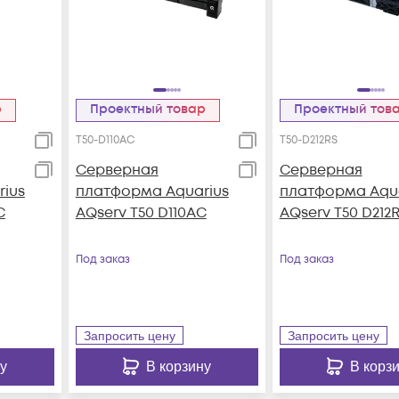
р
Проектный товар
Проектный тов
T50-D110AC
T50-D212RS
Серверная
Серверная
ius
платформа Aquarius
платформа Aqua
C
AQserv T50 D110AC
AQserv T50 D212
Под заказ
Под заказ
Запросить цену
Запросить цену
у
В корзину
В корз