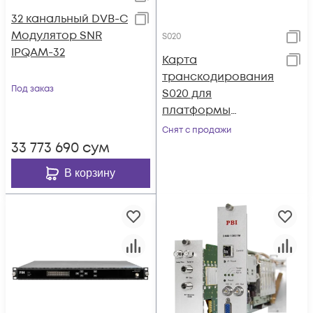
32 канальный DVB-C
Модулятор SNR
S020
IPQAM-32
Карта
транскодирования
Под заказ
S020 для
платформы
Sumavision MBX100
Снят с продажи
33 773 690
сум
В корзину