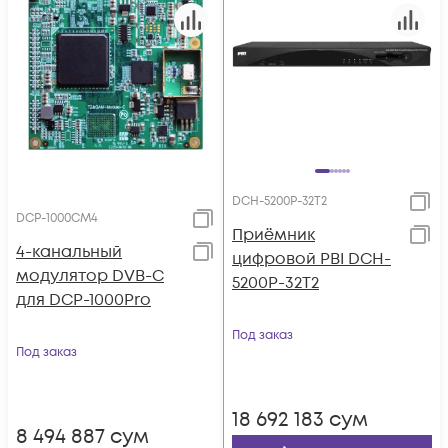
DCH-5200P-32T2
DCP-1000CM4
Приёмник
4-канальный
цифровой PBI DCH-
модулятор DVB-C
5200P-32T2
для DCP-1000Pro
Под заказ
Под заказ
18 692 183
сум
8 494 887
сум