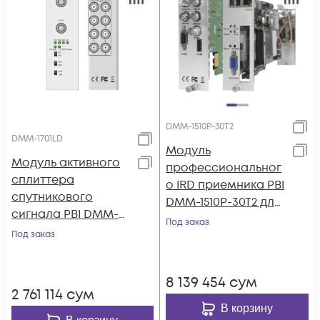
DMM-1510P-30T2
DMM-1701LD
Модуль
Модуль активного
профессиональног
сплиттера
о IRD приемника PBI
спутникового
DMM-1510P-30T2 для
сигнала PBI DMM-
цифровой ГС PBI
Под заказ
1701LD
Под заказ
DMM-1000
8 139 454
сум
2 761 114
сум
В корзину