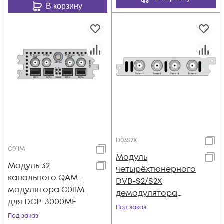
В корзину
D03S2X
C01IM
Модуль
Модуль 32
четырёхтюнерного
канального QAM-
DVB-S2/S2X
модулятора C01IM
демодулятора
для DCP-3000MF
поддержка BISS и
Под заказ
Под заказ
T2-MI для DCP-