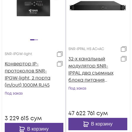
SNR-IPPAL HS AC+AC
SNR-IPGW-light
32-х канальный
Конвертор IP-
модулятор SNR-
протоколов SNR-
IPPAL два съемных
IPGW-light, 2 порта
блока питания
(in/out) 1000M RJ45
AC+AC
Под заказ
Под заказ
47 622 761
сум
3 229 615
сум
В корзину
В корзину