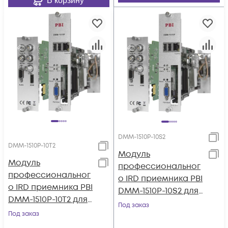
В корзину
DMM-1510P-10S2
DMM-1510P-10T2
Модуль
Модуль
профессиональног
профессиональног
о IRD приемника PBI
о IRD приемника PBI
DMM-1510P-10S2 для
DMM-1510P-10T2 для
цифровой ГС PBI
Под заказ
цифровой ГС PBI
Под заказ
DMM-1000
DMM-1000