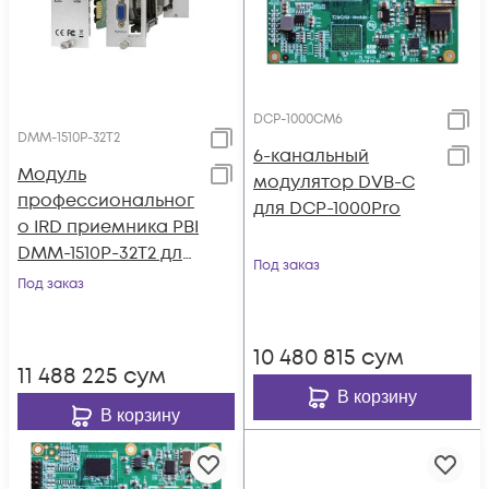
DCP-1000CM6
DMM-1510P-32T2
6-канальный
Модуль
модулятор DVB-C
профессиональног
для DCP-1000Pro
о IRD приемника PBI
DMM-1510P-32T2 для
Под заказ
цифровой ГС PBI
Под заказ
DMM-1000
10 480 815
сум
11 488 225
сум
В корзину
В корзину