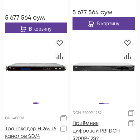
5 677 564
сум
5 677 564
сум
В корзину
В корзину
DCH-3200P-12S2
DIH-4000V
Приёмник
Транскодер H.264 16
цифровой PBI DCH-
каналов SD/4
3200P-12S2