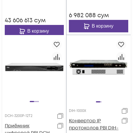
3000MF
6 982 088
сум
43 606 613
сум
В корзину
В корзину
DIH-1000X
DCH-3200P-12Т2
Конвертор IP
Приёмник
протоколов PBI DIH-