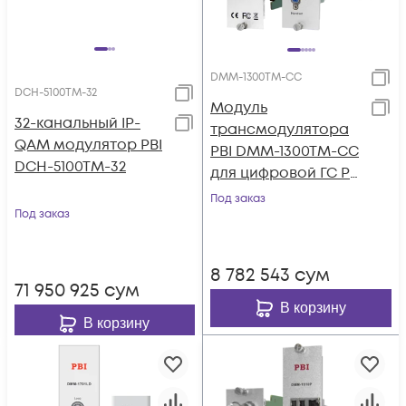
DMM-1300TM-CC
DCH-5100TM-32
Модуль
32-канальный IP-
трансмодулятора
QAM модулятор PBI
PBI DMM-1300TM-CC
DCH-5100TM-32
для цифровой ГС PBI
DMM-1000
Под заказ
Под заказ
8 782 543
сум
71 950 925
сум
В корзину
В корзину