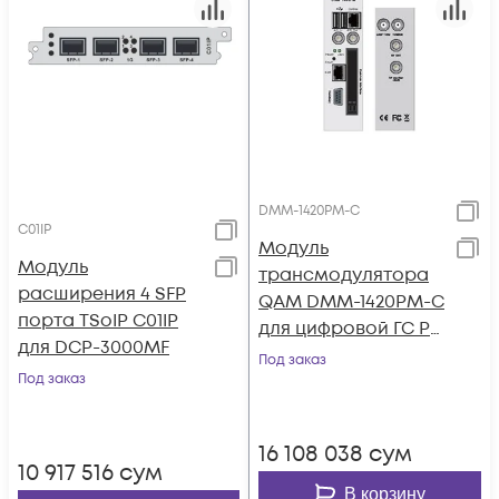
DMM-1420PM-C
C01IP
Модуль
Модуль
трансмодулятора
расширения 4 SFP
QAM DMM-1420PM-C
порта TSoIP C01IP
для цифровой ГС PBI
для DCP-3000MF
DMM-1000
Под заказ
Под заказ
16 108 038
сум
10 917 516
сум
В корзину