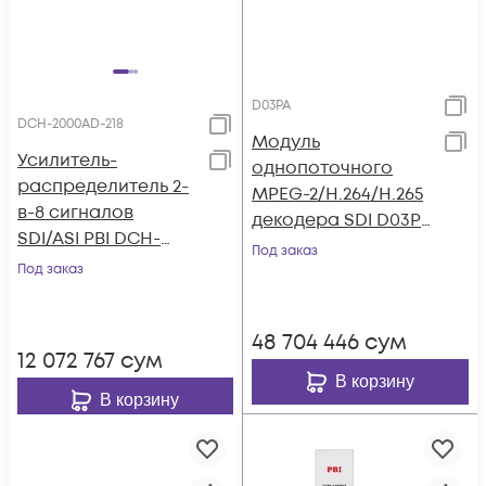
D03PA
DCH-2000AD-218
Модуль
Усилитель-
однопоточного
распределитель 2-
MPEG-2/H.264/H.265
в-8 сигналов
декодера SDI D03PA
SDI/ASI PBI DCH-
для DCP-3000MF
Под заказ
2000AD-218
Под заказ
48 704 446
сум
12 072 767
сум
В корзину
В корзину