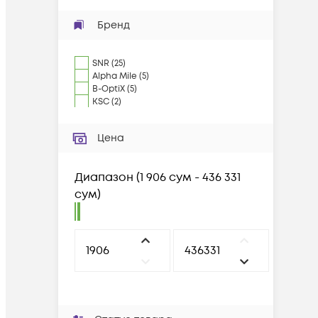
Бренд
SNR
(
25
)
Alpha Mile
(
5
)
B-OptiX
(
5
)
KSC
(
2
)
Цена
Диапазон
(
1 906 сум - 436 331
сум
)