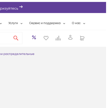
ризуйтесь
Услуги
Сервис и поддержка
О нас
ты
Wi-Fi «под ключ»
Гарантийное обслуживание
О компании
вки
Расширенная гарантия
Разовые выездные работы
Контактная информаци
а
Системная интеграция
Сервисные контракты
Банковские реквизиты
ки распределительные
еты
Сервисный центр
Партнеры
оддержка
Техническая поддержка
Новости
Условия оказания услуг
ы