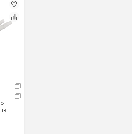
го
еля