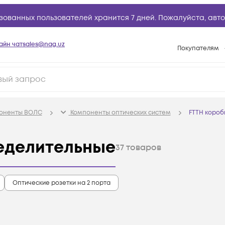
зованных пользователей хранится 7 дней. Пожалуйста,
авто
айн чат
sales@nag.uz
Покупателям
Способы опла
Условия доста
Возврат товар
поненты ВОЛС
Компоненты оптических систем
FTTH короб
Вопросы и отв
Техническая п
еделительные
37
товаров
База знаний
Конфигуратор
Оптические розетки на 2 порта