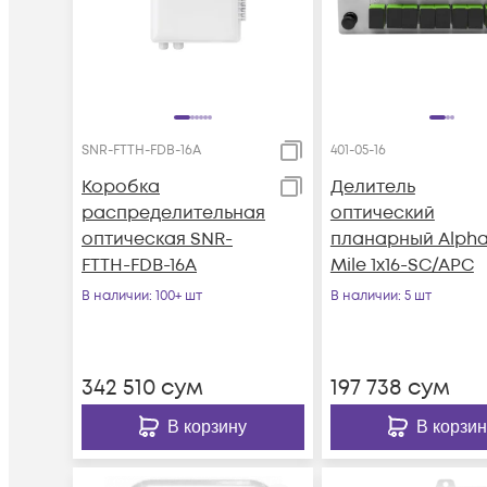
SNR-FTTH-FDB-16A
401-05-16
Коробка
Делитель
распределительная
оптический
оптическая SNR-
планарный Alph
FTTH-FDB-16A
Mile 1x16-SC/APC
В наличии
: 100+ шт
В наличии
: 5 шт
342 510
сум
197 738
сум
В корзину
В корзин