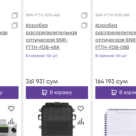
SNR-FTTH-FDB-48A
SNR-FTTH-FDB-08B
Коробка
Коробка
ная
распределительная
распределител
оптическая SNR-
оптическая SNR
FTTH-FDB-48A
FTTH-FDB-08B
В наличии
: 10+ шт
В наличии
: 10+ шт
361 931
сум
164 193
сум
у
В корзину
В корз