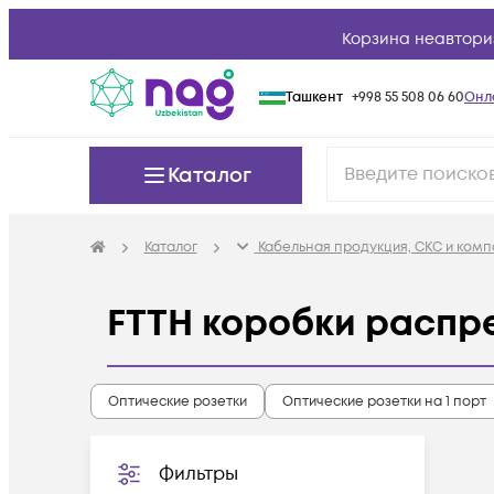
Корзина неавтори
Ташкент
+998 55 508 06 60
Онл
Каталог
Каталог
Кабельная продукция, СКС и ком
FTTH коробки распр
Оптические розетки
Оптические розетки на 1 порт
Фильтры