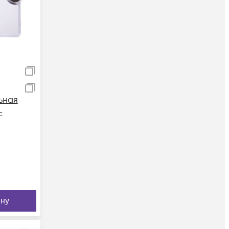
ьная
-
ину