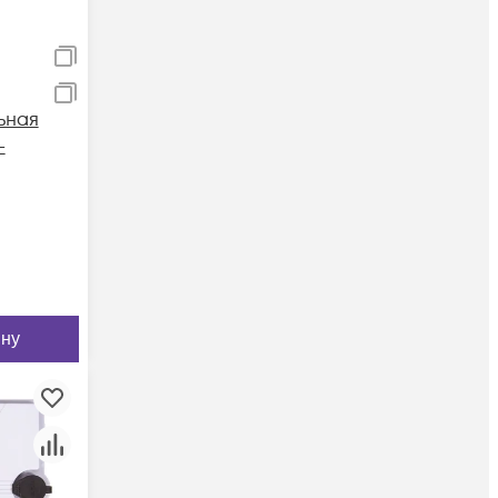
ьная
-
ину