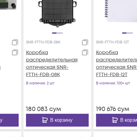
SNR-FTTH-FDB-08K
SNR-FTTH-FDB-12T
Коробка
Коробка
распределительная
распределител
a
оптическая SNR-
оптическая SNR
FTTH-FDB-08K
FTTH-FDB-12T
В наличии
: 2 шт
В наличии
: 100+ шт
180 083
сум
190 676
сум
у
В корзину
В корз