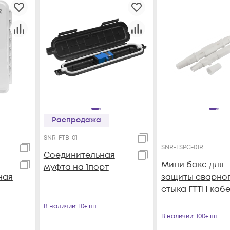
Распродажа
SNR-FTB-01
SNR-FSPC-01R
Соединительная
Мини бокс для
муфта на 1порт
ная
защиты сварно
стыка FTTH каб
В наличии
: 10+ шт
В наличии
: 100+ шт