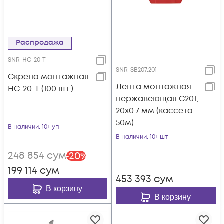
Распродажа
SNR-HC-20-T
SNR-SB207.201
Скрепа монтажная
Лента монтажная
НС-20-Т (100 шт.)
нержавеющая С201,
20x0.7 мм (кассета
50м)
В наличии
: 10+ уп
В наличии
: 10+ шт
248 854
сум
-
20
%
199 114
сум
453 393
сум
В корзину
В корзину