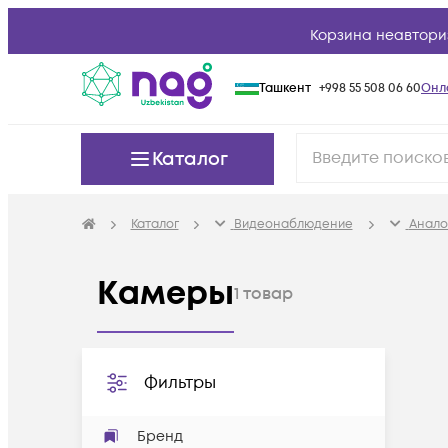
Корзина неавтори
Ташкент
+998 55 508 06 60
Онл
Каталог
Каталог
Видеонаблюдение
Анало
Камеры
1
товар
Фильтры
Бренд