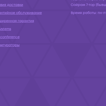
вия доставки
Сайрам 7-тор (бывш.
антийное обслуживание
Время работы:
пн-пт
ширенная гарантия
systems
conference
фигураторы