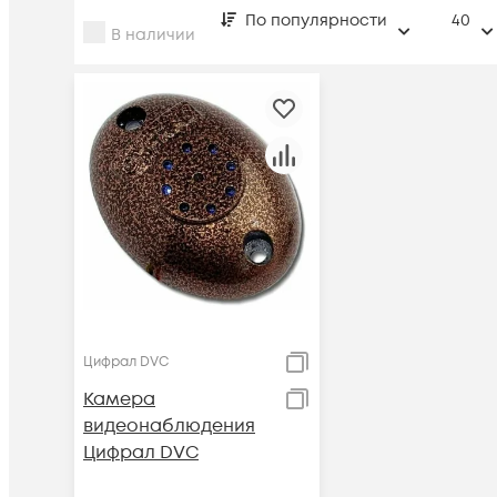
По популярности
40
В наличии
Цифрал DVC
Камера
видеонаблюдения
Цифрал DVC