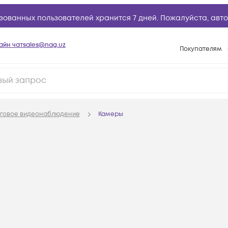
зованных пользователей хранится 7 дней. Пожалуйста,
авто
айн чат
sales@nag.uz
Покупателям
Способы опла
Условия доста
Возврат товар
говое видеонаблюдение
Камеры
Вопросы и отв
Техническая п
База знаний
Конфигуратор