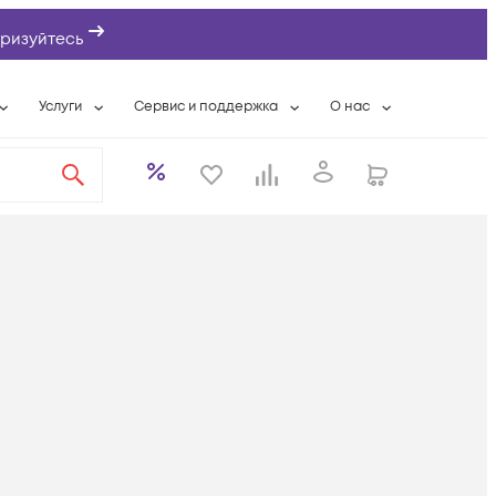
ризуйтесь
Услуги
Сервис и поддержка
О нас
ты
Wi-Fi «под ключ»
Гарантийное обслуживание
О компании
вки
Расширенная гарантия
Разовые выездные работы
Контактная информаци
а
Системная интеграция
Сервисные контракты
Банковские реквизиты
еты
Сервисный центр
Партнеры
оддержка
Техническая поддержка
Новости
Условия оказания услуг
ы