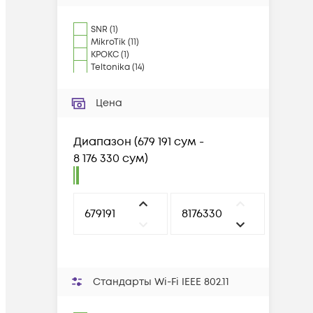
SNR
(
1
)
MikroTik
(
11
)
КРОКС
(
1
)
Teltonika
(
14
)
Цена
Диапазон
(
679 191 сум -
8 176 330 сум
)
Стандарты Wi-Fi IEEE 802.11