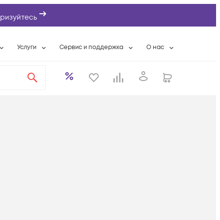
ризуйтесь
Услуги
Сервис и поддержка
О нас
ты
Wi-Fi «под ключ»
Гарантийное обслуживание
О компании
вки
Расширенная гарантия
Разовые выездные работы
Контактная информаци
а
Системная интеграция
Сервисные контракты
Банковские реквизиты
еты
Сервисный центр
Партнеры
оддержка
Техническая поддержка
Новости
Условия оказания услуг
ы