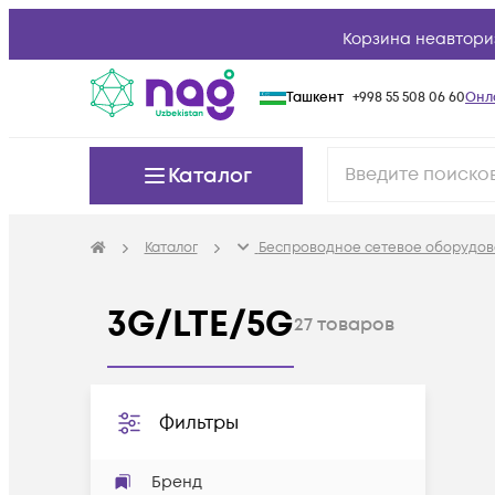
Корзина неавтори
Ташкент
+998 55 508 06 60
Онл
Каталог
Каталог
Беспроводное сетевое оборудов
3G/LTE/5G
27
товаров
Фильтры
Бренд