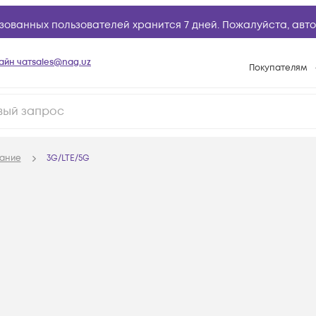
зованных пользователей хранится 7 дней. Пожалуйста,
авто
айн чат
sales@nag.uz
Покупателям
Способы опла
Условия доста
Возврат товар
ание
3G/LTE/5G
Вопросы и отв
Техническая п
База знаний
Конфигуратор