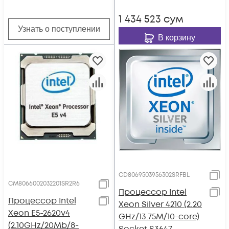
1 434 523
сум
Узнать о поступлении
В корзину
CD8069503956302SRFBL
CM8066002032201SR2R6
Процессор Intel
Процессор Intel
Xeon Silver 4210 (2.20
Xeon E5-2620v4
GHz/13.75M/10-core)
(2.10GHz/20Mb/8-