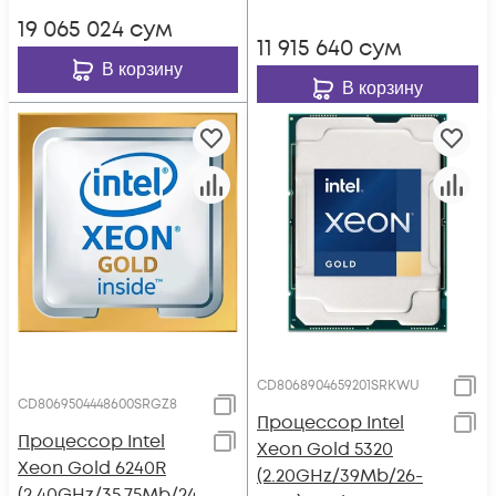
19 065 024
сум
11 915 640
сум
В корзину
В корзину
CD8068904659201SRKWU
CD8069504448600SRGZ8
Процессор Intel
Процессор Intel
Xeon Gold 5320
Xeon Gold 6240R
(2.20GHz/39Mb/26-
(2.40GHz/35.75Mb/24