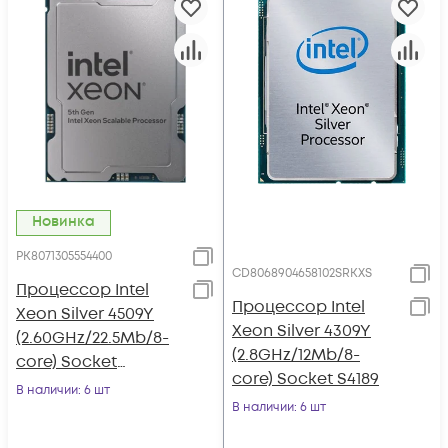
Новинка
PK8071305554400
CD8068904658102SRKXS
Процессор Intel
Процессор Intel
Xeon Silver 4509Y
Xeon Silver 4309Y
(2.60GHz/22.5Mb/8-
(2.8GHz/12Mb/8-
core) Socket
core) Socket S4189
LGA4677
В наличии
: 6 шт
В наличии
: 6 шт