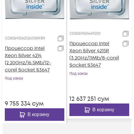
CD8069504449200
CD8069504212601SRFB9
Процессор Intel
Процессор Intel
Xeon Silver 4215R
Xeon Silver 4214
(3.2GHz/11Mb/8-core)
(2.20GHz/16.5Mb/12-
Socket S3647
core) Socket S3647
Под заказ
Под заказ
12 637 251
сум
9 755 334
сум
В корзину
В корзину