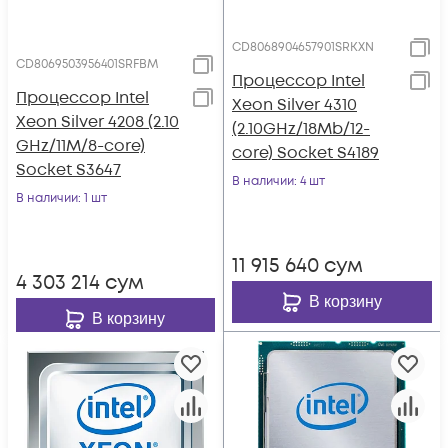
CD8068904657901SRKXN
CD8069503956401SRFBM
Процессор Intel
Процессор Intel
Xeon Silver 4310
Xeon Silver 4208 (2.10
(2.10GHz/18Mb/12-
GHz/11M/8-core)
core) Socket S4189
Socket S3647
В наличии
: 4 шт
В наличии
: 1 шт
11 915 640
сум
4 303 214
сум
В корзину
В корзину