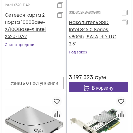
Intel X520-DA2
SSDSC2KB480G801
Сетевая карта 2
порта 1000Base-
Накопитель SSD
X/10GBase-X Intel
Intel S4510 Series,
X520-DA2
480Gb, SATA, 3D TLC,
2,5"
Снят с продажи
Под заказ
3 197 323
сум
Узнать о поступлении
В корзину