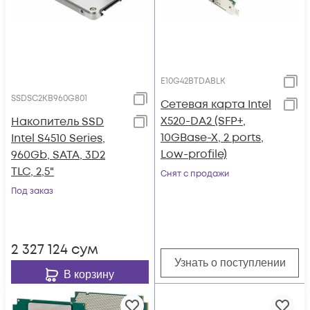
E10G42BTDABLK
SSDSC2KB960G801
Сетевая карта Intel
X520-DA2 (SFP+,
Накопитель SSD
10GBase-X, 2 ports,
Intel S4510 Series,
Low-profile)
960Gb, SATA, 3D2
TLC, 2,5"
Снят с продажи
Под заказ
2 327 124
сум
Узнать о поступлении
В корзину