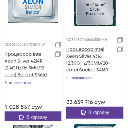
CD8068904656601SRKXH
CD8069504343701SRG1W
Процессор Intel
Процессор Intel
Xeon Silver 4316
Xeon Silver 4214R
(2.30GHz/30Mb/20-
(2.4GHz/16.5Mb/12-
core) Socket S4189
core) Socket S3647
В наличии
: 4 шт
В наличии
: 6 шт
22 639 716
сум
9 028 837
сум
В корзину
В корзину