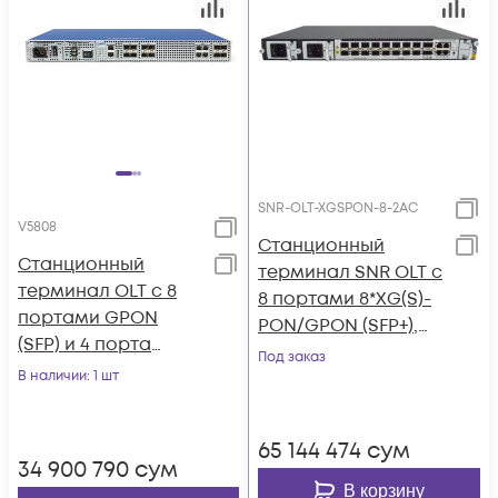
SNR-OLT-XGSPON-8-2AC
V5808
Станционный
Станционный
терминал SNR OLT с
терминал OLT с 8
8 портами 8*XG(S)-
портами GPON
PON/GPON (SFP+),
(SFP) и 4 порта
8*10GE/GE SFP +
Под заказ
10G/SFP+, 4 портами
В наличии
: 1 шт
2*100G QSFP28, БП 2 x
10/100/1000-Base-
AC
T/SFP
65 144 474
сум
34 900 790
сум
В корзину