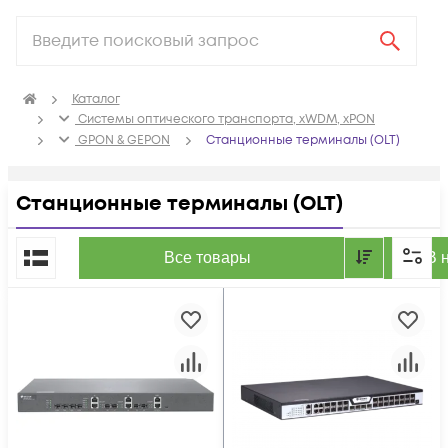
Каталог
Системы оптического транспорта, xWDM, xPON
GPON & GEPON
Станционные терминалы (OLT)
Станционные терминалы (OLT)
По популярности
Все товары
В 