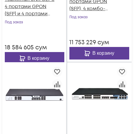
портами GPON
4 портами GPON
(SFP), 4 комбо-
(SFP) и 4 портами
портами, 4хSFP, 4
Под заказ
10G/SFP+, 4 портами
Под заказ
SFP+, 2 БП АC
10/100/1000-Base-T
11 753 229
сум
18 584 605
сум
В корзину
В корзину