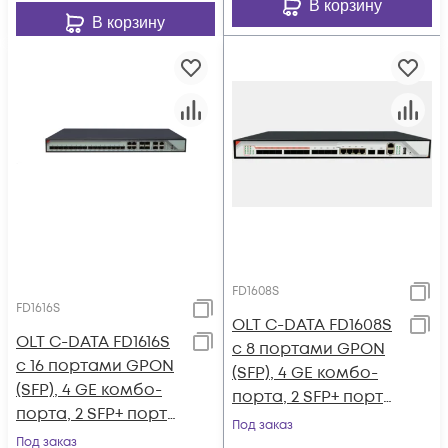
В корзину
В корзину
FD1608S
FD1616S
OLT C-DATA FD1608S
OLT C-DATA FD1616S
с 8 портами GPON
с 16 портами GPON
(SFP), 4 GE комбо-
(SFP), 4 GE комбо-
порта, 2 SFP+ порта,
порта, 2 SFP+ порта,
2 БП АC
Под заказ
2 БП АC
Под заказ