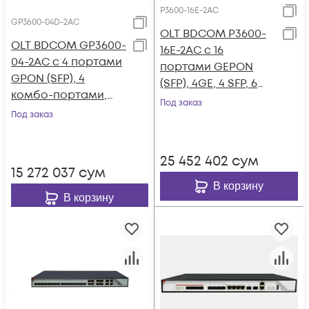
P3600-16E-2AC
GP3600-04D-2AC
OLT BDCOM P3600-
OLT BDCOM GP3600-
16E-2AC с 16
04-2AC с 4 портами
портами GEPON
GPON (SFP), 4
(SFP), 4GE, 4 SFP, 6
комбо-портами,
SFP+, 2*AC
Под заказ
4хSFP, 4 SFP+, 2 БП
Под заказ
АC
25 452 402
сум
15 272 037
сум
В корзину
В корзину