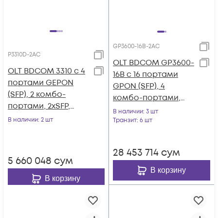
GP3600-16B-2AC
P3310D-2AC
OLT BDCOM GP3600-
OLT BDCOM 3310 с 4
16B с 16 портами
портами GEPON
GPON (SFP), 4
(SFP), 2 комбо-
комбо-портами,
портами, 2хSFP,
4хSFP, 4 SFP+, 2 БП АC
В наличии
: 3 шт
2хRJ-45, 2 БП АC, FEC
В наличии
: 2 шт
Транзит
: 6 шт
28 453 714
сум
5 660 048
сум
В корзину
В корзину