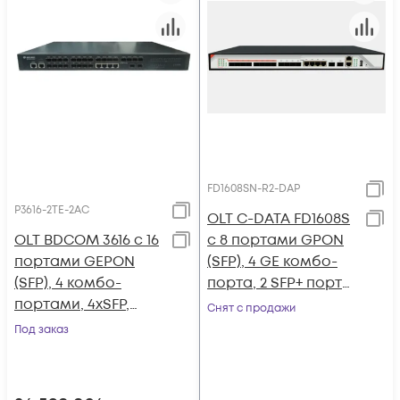
FD1608SN-R2-DAP
P3616-2TE-2AC
OLT C-DATA FD1608S
OLT BDCOM 3616 с 16
с 8 портами GPON
портами GEPON
(SFP), 4 GE комбо-
(SFP), 4 комбо-
порта, 2 SFP+ порта,
портами, 4хSFP,
2 БП АC
Снят с продажи
2xSFP+, 2 БП АC
Под заказ