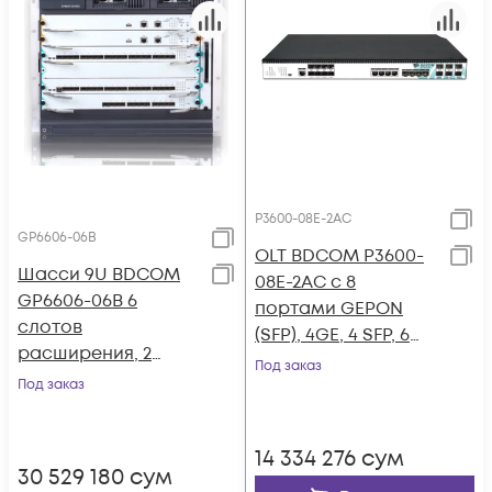
P3600-08E-2AC
GP6606-06B
OLT BDCOM P3600-
Шасси 9U BDCOM
08E-2AC с 8
GP6606-06B 6
портами GEPON
cлотов
(SFP), 4GE, 4 SFP, 6
расширения, 2
SFP+, 2*AC
Под заказ
слота под блоки
Под заказ
питания
14 334 276
сум
30 529 180
сум