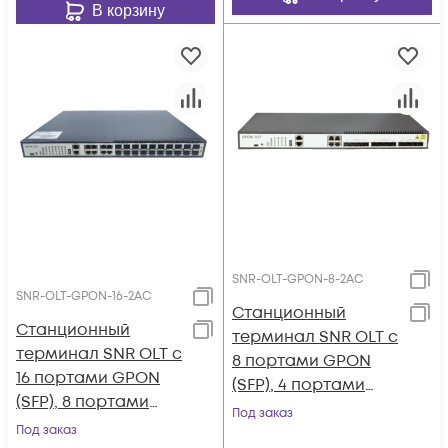
В корзину
SNR-OLT-GPON-8-2AC
SNR-OLT-GPON-16-2AC
Станционный
Станционный
терминал SNR OLT с
терминал SNR OLT с
8 портами GPON
16 портами GPON
(SFP), 4 портами
(SFP), 8 портами
10G/SFP+, 4 комбо-
Под заказ
10G/SFP+, 8 комбо-
Под заказ
портами