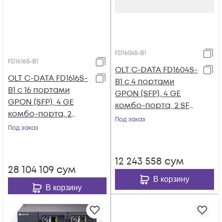
FD1604S-B1
FD1616S-B1
OLT C-DATA FD1604S-
OLT C-DATA FD1616S-
B1 с 4 портами
B1 с 16 портами
GPON (SFP), 4 GE
GPON (SFP), 4 GE
комбо-порта, 2 SFP+
комбо-порта, 2
порта, 2 БП АC
Под заказ
SFP+ порта, 2 БП АC
Под заказ
12 243 558
сум
28 104 109
сум
В корзину
В корзину