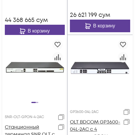
портами
10/100/1000-Base-
10/100/1000-Base-
T/SFP
26 621 199
сум
T/SFP
44 368 665
сум
В корзину
В корзину
GP3600-04L-2AC
SNR-OLT-GPON-4-2AC
OLT BDCOM GP3600-
Станционный
04L-2AC с 4
терминал SNR OLT с