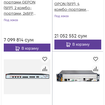
портами GEPON
GPON (SFP), 4
(SFP), 2 комбо-
комбо-портами,
портами, 2хSFP,
4хSFP, 4 SFP+, 2 БП АC
Под заказ
2хRJ-45, 2 БП АC,
Под заказ
FEC, порт UPS
21 052 552
сум
7 099 814
сум
В корзину
В корзину