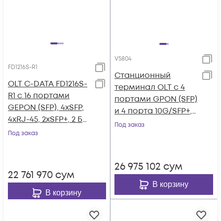
V5804
FD1216S-R1
Станционный
OLT C-DATA FD1216S-
терминал OLT с 4
R1 с 16 портами
портами GPON (SFP)
GEPON (SFP), 4хSFP,
и 4 порта 10G/SFP+,
4хRJ-45, 2хSFP+, 2 БП
4 портами
Под заказ
АC
Под заказ
10/100/1000-Base-
T/SFP
26 975 102
сум
22 761 970
сум
В корзину
В корзину