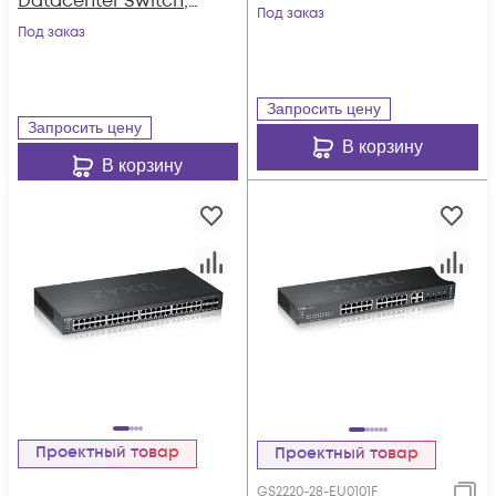
Datacenter Switch,
"rack, 8xGE PoE+,
Под заказ
4x 10G
Под заказ
2xCombo (SFP / RJ-
45), 180W PoE
Budget, Standalone
Запросить цену
/ Cloud Man
Запросить цену
В корзину
В корзину
Проектный товар
Проектный товар
GS2220-28-EU0101F