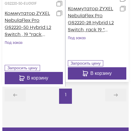
GS2220-50-EU0101F
Коммутатор ZYXEL
Коммутатор ZYXEL
NebulaFlex Pro
NebulaFlex Pro
GS2220-28 Hybrid L2
GS2220-50 Hybrid L2
Switch, rack 19 ",
Switch , 19 "rack,
24xGE, 4xCombo
Под заказ
44xGE, 4 combo
Под заказ
(SFP / RJ-45), silent,
ports (SFP / RJ-45),
standalone / cloud
2xSFP, standalone /
management
cloud management
Запросить цену
Запросить цену
В корзину
В корзину
1
Назад
Дальше