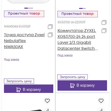
Проектный товар
Проектный товар
XGS3700-24-ZZ0101F
NWA50AX-EU0102F
Коммутатор ZYXEL
Точка доступа Zyxel
XGS3700-24 24 port
NebulaFlex
Layer 2/3 Gigabit
NWA50AX
Datacenter Switch,
4x 10G
Под заказ
Под заказ
Запросить цену
Запросить цену
В корзину
В корзину