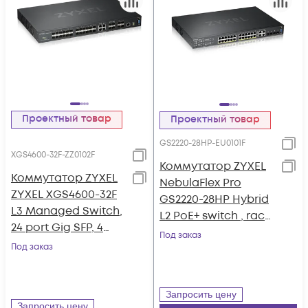
Проектный товар
Проектный товар
GS2220-28HP-EU0101F
XGS4600-32F-ZZ0102F
Коммутатор ZYXEL
Коммутатор ZYXEL
NebulaFlex Pro
ZYXEL XGS4600-32F
GS2220-28HP Hybrid
L3 Managed Switch,
L2 PoE+ switch , rack
24 port Gig SFP, 4
19 ", 24xGE PoE+,
Под заказ
dual pers. and 4x
Под заказ
4xCombo (SFP / RJ-
10G SFP+, stackable,
45), budget 375 W,
dual PSU
standalone / cloud
Запросить цену
man
Запросить цену