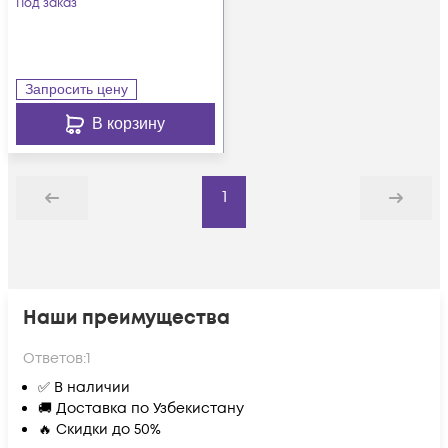
Под заказ
21*C13/19L и 21*C13L с
фиксаторами вход
16A IEC60309
Запросить цену
(3P+N+E)
В корзину
1
Назад
Дальше
Наши преимущества
Ответов:
1
✅ В наличии
🚚 Доставка по Узбекистану
🔥 Скидки до 50%