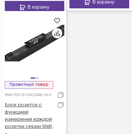
В корзину
В корзину
Проектный товар
SNR-PDU-B-21AL21ABL-16L3
Блок розеток с
функцией
измерения каждой
розетки серии SNR
тип B выход