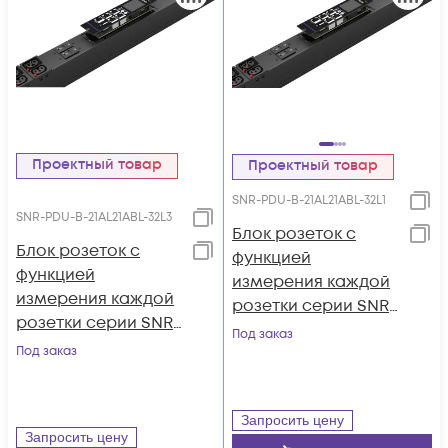
Проектный товар
Проектный товар
SNR-PDU-B-21AL21ABL-32L1
SNR-PDU-B-21AL21ABL-32L3
Блок розеток с
Блок розеток с
функцией
функцией
измерения каждой
измерения каждой
розетки серии SNR
розетки серии SNR
тип B выход
Под заказ
тип B выход
Под заказ
21*C13/19L и 21*C13L с
21*C13/19L и 21*C13L с
фиксаторами вход
фиксаторами вход
32A IEC60309
32A IEC60309
Запросить цену
(1P+N+E)
Запросить цену
(3P+N+E)