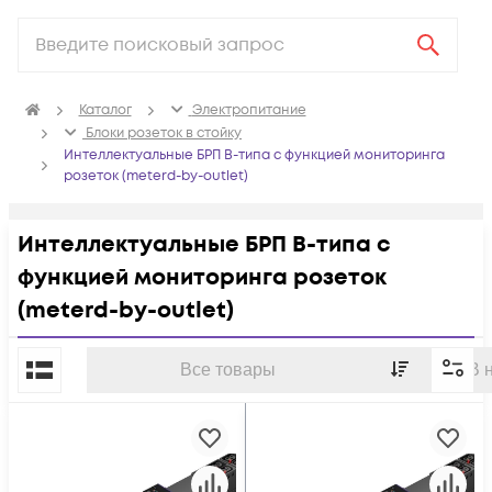
Каталог
Электропитание
Блоки розеток в стойку
Интеллектуальные БРП B-типа с функцией мониторинга
розеток (meterd-by-outlet)
Интеллектуальные БРП B-типа с
функцией мониторинга розеток
(meterd-by-outlet)
По популярности
Все товары
В 