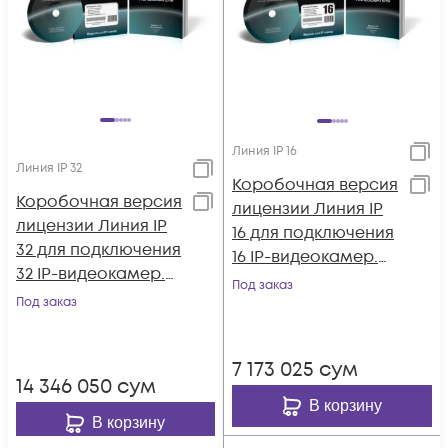
Линия IP 16
Линия IP 32
Коробочная версия
Коробочная версия
лицензии Линия IP
лицензии Линия IP
16 для подключения
32 для подключения
16 IP-видеокамер.
32 IP-видеокамер.
Количество
Под заказ
Количество
Под заказ
каналов: видео - 16,
каналов: видео - 32,
аудио - 16, до 25 к/с
аудио - 32, до 25 к/с
на канал.
7 173 025
сум
на канал.
14 346 050
сум
В корзину
В корзину