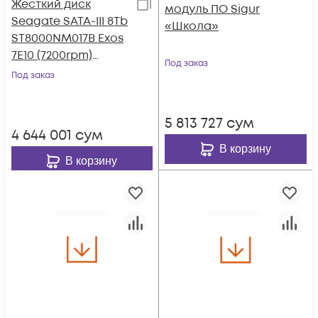
Жесткий диск
модуль ПО Sigur
Seagate SATA-III 8Tb
«Школа»
ST8000NM017B Exos
7E10 (7200rpm)
Под заказ
256Mb 3.5"
Под заказ
5 813 727
сум
4 644 001
сум
В корзину
В корзину