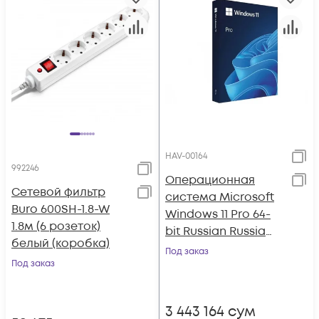
HAV-00164
992246
Операционная
Сетевой фильтр
система Microsoft
Buro 600SH-1.8-W
Windows 11 Pro 64-
1.8м (6 розеток)
bit Russian Russia
белый (коробка)
Only USB
Под заказ
Под заказ
3 443 164
сум