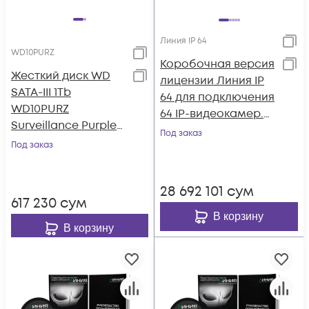
Линия IP 64
WD10PURZ
Коробочная версия
Жесткий диск WD
лицензии Линия IP
SATA-III 1Tb
64 для подключения
WD10PURZ
64 IP-видеокамер.
Surveillance Purple
Количество
Под заказ
(5400rpm) 64Mb 3.5"
Под заказ
каналов: видео - 64,
аудио - 64, до 25 к/с
на канал.
28 692 101
сум
617 230
сум
В корзину
В корзину