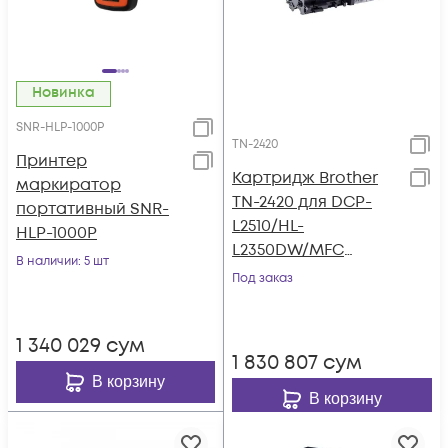
Новинка
SNR-HLP-1000P
TN-2420
Принтер
Картридж Brother
маркиратор
TN-2420 для DCP-
портативный SNR-
L2510/HL-
HLP-1000P
L2350DW/MFC
В наличии
: 5 шт
L2710DW/DCP-
Под заказ
L2530DW/HL-
L2370DN/MFC-
1 340 029
сум
L2730DW/DCPL2550D
1 830 807
сум
N/HL-L2375DW/MFC-
В корзину
L2750DW/HL-
В корзину
L2310D/MFC-2710D