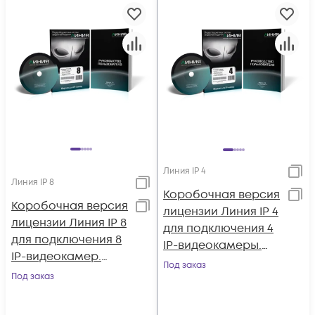
Линия IP 4
Линия IP 8
Коробочная версия
Коробочная версия
лицензии Линия IP 4
лицензии Линия IP 8
для подключения 4
для подключения 8
IP-видеокамеры.
IP-видеокамер.
Количество
Под заказ
Количество
Под заказ
каналов: видео - 4,
каналов: видео - 8,
аудио - 4, до 25 к/с
аудио - 8, до 25 к/с
на канал.