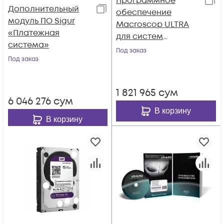
Программное
Дополнительный
обеспечение
модуль ПО Sigur
Macroscop ULTRA
«Платежная
для систем
система»
видеонаблюдения
Под заказ
Под заказ
на основе IP-камер.
Лицензия на
обработку видео
1 821 965
сум
потока одной IP-
6 046 276
сум
камеры.
В корзину
В корзину