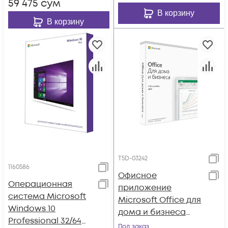
59 475
сум
В корзину
В корзину
T5D-03242
1160586
Офисное
Операционная
приложение
система Microsoft
Microsoft Office для
Windows 10
дома и бизнеса
Professional 32/64
2019 (BOX)
Под заказ