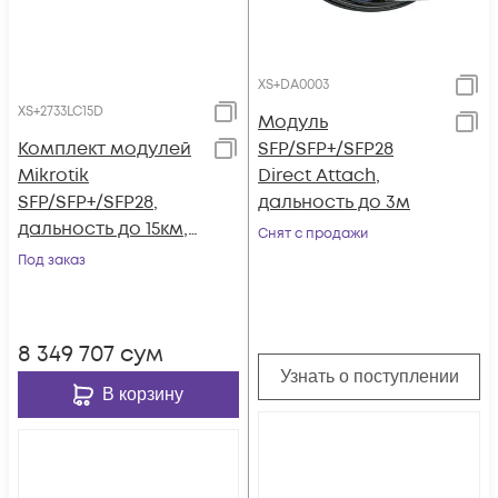
XS+DA0003
XS+2733LC15D
Модуль
Комплект модулей
SFP/SFP+/SFP28
Mikrotik
Direct Attach,
SFP/SFP+/SFP28,
дальность до 3м
дальность до 15км,
Снят с продажи
1270nm + 1330nm, SM,
Под заказ
LC
8 349 707
сум
Узнать о поступлении
В корзину