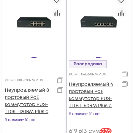
Распродажа
PUS-TT04L-60RM Plus
PUS-TT08L-120RM Plus
Неуправляемый 4
Неуправляемый 8
портовый PoE
портовый PoE
коммутатор PUS-
коммутатор PUS-
TT04L-60RM Plus с
TT08L-120RM Plus с
изоляцией портов и
В наличии
: 10+ шт
изоляцией портов и
возможностью
В наличии
: 10+ шт
возможностью
установки в стойку
619 613
сум
-
23
%