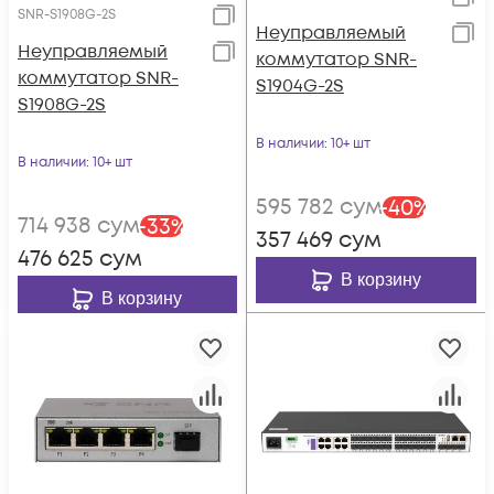
SNR-S1908G-2S
Неуправляемый
Неуправляемый
коммутатор SNR-
коммутатор SNR-
S1904G-2S
S1908G-2S
В наличии
: 10+ шт
В наличии
: 10+ шт
595 782
сум
-
40
%
714 938
сум
-
33
%
357 469
сум
476 625
сум
В корзину
В корзину