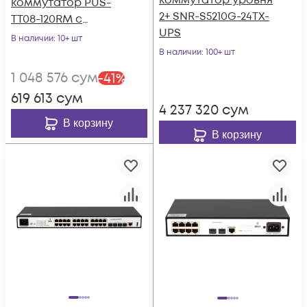
коммутатор уровня
коммутатор PUS-
2+ SNR-S5210G-24TX-
TT08-120RM с
UPS
возможностью
В наличии
: 10+ шт
установки в стойку
В наличии
: 100+ шт
1 048 576
сум
-
41
%
619 613
сум
4 237 320
сум
В корзину
В корзину