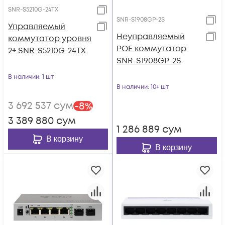
SNR-S5210G-24TX
SNR-S1908GP-2S
Управляемый
Неуправляемый
коммутатор уровня
POE коммутатор
2+ SNR-S5210G-24TX
SNR-S1908GP-2S
В наличии
: 1 шт
В наличии
: 10+ шт
3 692 537
сум
-
8
%
3 389 880
сум
1 286 889
сум
В корзину
В корзину