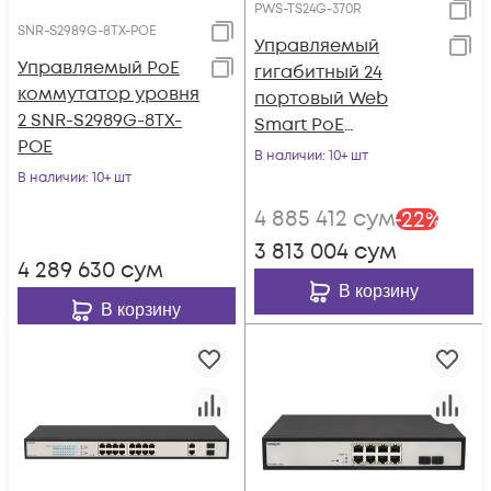
PWS-TS24G-370R
SNR-S2989G-8TX-POE
Управляемый
Управляемый PoE
гигабитный 24
коммутатор уровня
портовый Web
2 SNR-S2989G-8TX-
Smart PoE
POE
коммутатор
В наличии
: 10+ шт
POWERTONE PWS-
В наличии
: 10+ шт
TS24G-370R
4 885 412
сум
-
22
%
3 813 004
сум
4 289 630
сум
В корзину
В корзину