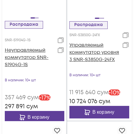
Распродажа
Распродажа
SNR-S3850G-24FX
SNR-S1904G-1S
Управляемый
Неуправляемый
коммутатор уровня
коммутатор SNR-
3 SNR-S3850G-24FX
S1904G-1S
В наличии
: 10+ шт
В наличии
: 10+ шт
11 915 640
сум
-
10
%
357 469
сум
-
17
%
10 724 076
сум
297 891
сум
В корзину
В корзину