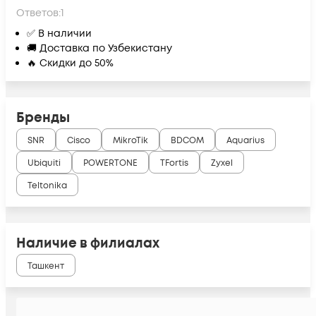
Ответов:
1
✅ В наличии
🚚 Доставка по Узбекистану
🔥 Скидки до 50%
Бренды
SNR
Cisco
MikroTik
BDCOM
Aquarius
Ubiquiti
POWERTONE
TFortis
Zyxel
Teltonika
Наличие в филиалах
Ташкент