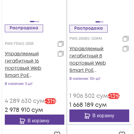
Распродажа
Распродажа
PWS-2S08G-120RM
PWS-TS16G-250R
Управляемый
Управляемый
гигабитный 8
гигабитный 16
портовый Web
портовый Web
Smart PoE
Smart PoE
коммутатор
В наличии
: 10+ шт
коммутатор
В наличии
: 5 шт
POWERTONE PWS-
POWERTONE PWS-
2S08G-120RM
1 906 502
сум
-
13
%
TS16G-250R
4 289 630
сум
-
31
%
1 668 189
сум
2 978 910
сум
В корзину
В корзину