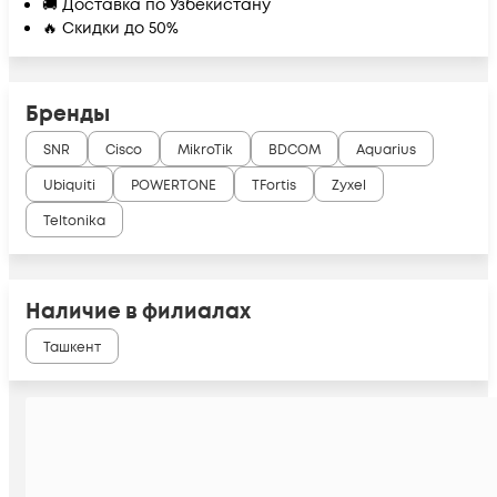
🚚 Доставка по Узбекистану
🔥 Скидки до 50%
Бренды
SNR
Cisco
MikroTik
BDCOM
Aquarius
Ubiquiti
POWERTONE
TFortis
Zyxel
Teltonika
Наличие в филиалах
Ташкент