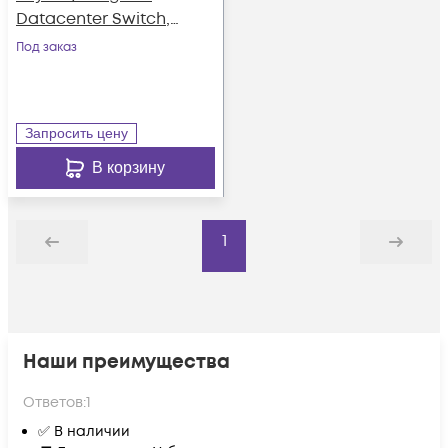
Datacenter Switch,
4x 10G
Под заказ
Запросить цену
В корзину
1
Назад
Дальше
Наши преимущества
Ответов:
1
✅ В наличии