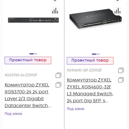
Проектный товар
Проектный товар
XGS4600-32F-ZZ0102F
XGS3700-24-ZZ0101F
Коммутатор ZYXEL
Коммутатор ZYXEL
ZYXEL XGS4600-32F
XGS3700-24 24 port
L3 Managed Switch,
Layer 2/3 Gigabit
24 port Gig SFP, 4
Datacenter Switch,
dual pers. and 4x 10G
Под заказ
4x 10G
Под заказ
SFP+, stackable, dual
PSU