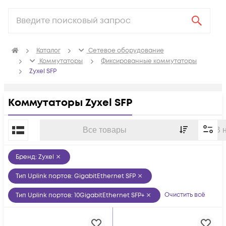
Каталог
Сетевое оборудование
Коммутаторы
Фиксированные коммутаторы
Zyxel SFP
Коммутаторы Zyxel SFP
По популярности
Все товары
В 
Бренд
:
Zyxel
Тип Uplink портов
:
GigabitEthernet SFP
Очистить всё
Тип Uplink портов
:
10GigabitEthernet SFP+