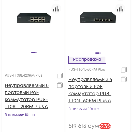
Распродажа
PUS-TT04L-60RM Plus
PUS-TT08L-120RM Plus
Неуправляемый 4
Неуправляемый 8
портовый PoE
портовый PoE
коммутатор PUS-
коммутатор PUS-
TT04L-60RM Plus с
TT08L-120RM Plus с
изоляцией портов и
В наличии
: 10+ шт
изоляцией портов и
возможностью
В наличии
: 10+ шт
возможностью
установки в стойку
619 613
сум
-
23
%
установки в стойку