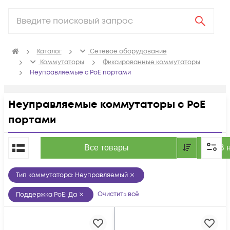
Каталог
Сетевое оборудование
Коммутаторы
Фиксированные коммутаторы
Неуправляемые с PoE портами
Неуправляемые коммутаторы с PoE
портами
По популярности
Все товары
В 
Тип коммутатора
:
Неуправляемый
Очистить всё
Поддержка PoE
:
Да