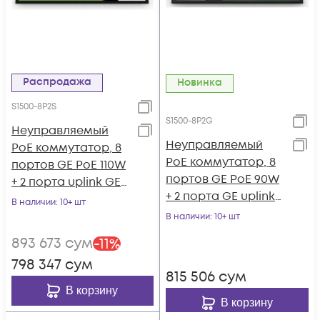
Распродажа
Новинка
S1500-8P2S
S1500-8P2G
Неуправляемый
Неуправляемый
PoE коммутатор, 8
PoE коммутатор, 8
портов GE PoE 110W
портов GE PoE 90W
+ 2 порта uplink GE
+ 2 порта GE uplink
SFP
В наличии
: 10+ шт
RJ45
В наличии
: 10+ шт
893 673
сум
-
11
%
798 347
сум
815 506
сум
В корзину
В корзину