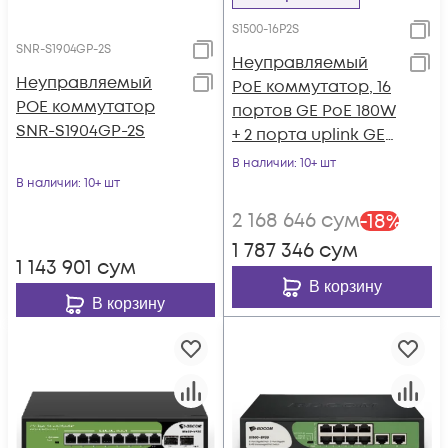
S1500-16P2S
SNR-S1904GP-2S
Неуправляемый
Неуправляемый
PoE коммутатор, 16
POE коммутатор
портов GE PoE 180W
SNR-S1904GP-2S
+ 2 порта uplink GE
SFP
В наличии
: 10+ шт
В наличии
: 10+ шт
2 168 646
сум
-
18
%
1 787 346
сум
1 143 901
сум
В корзину
В корзину