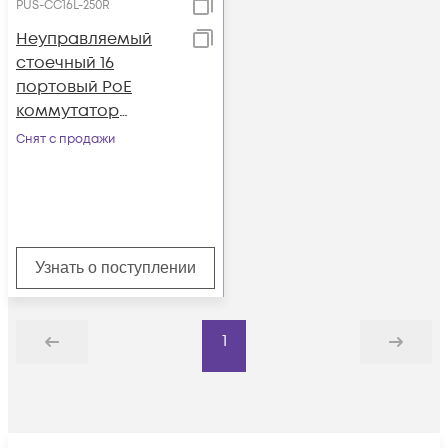
PUS-CC16L-250R
Неуправляемый
стоечный 16
портовый PoE
коммутатор
POWERTONE PUS-
Снят с продажи
CC16L-250R с
изоляцией портов
Узнать о поступлении
1
Назад
Дальше