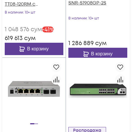
SNR-S1908GP-2S
TT08-120RM с
возможностью
В наличии
: 10+ шт
установки в стойку
В наличии
: 10+ шт
1 048 576
сум
-
41
%
619 613
сум
1 286 889
сум
В корзину
В корзину
Распродажа