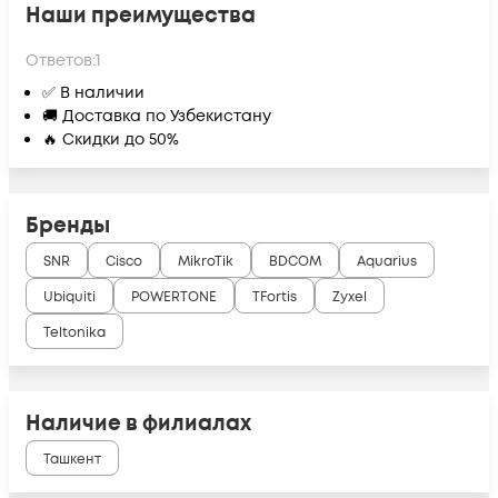
Наши преимущества
Ответов:
1
✅ В наличии
🚚 Доставка по Узбекистану
🔥 Скидки до 50%
Бренды
SNR
Cisco
MikroTik
BDCOM
Aquarius
Ubiquiti
POWERTONE
TFortis
Zyxel
Teltonika
Наличие в филиалах
Ташкент