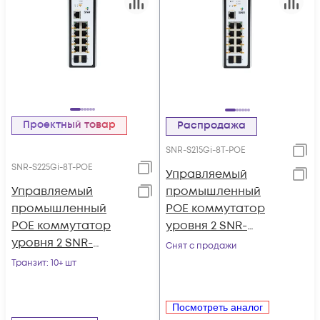
Проектный товар
Распродажа
SNR-S215Gi-8T-POE
SNR-S225Gi-8T-POE
Управляемый
Управляемый
промышленный
промышленный
POE коммутатор
POE коммутатор
уровня 2 SNR-
уровня 2 SNR-
S215Gi-8T-POE
Снят с продажи
S225Gi-8T-POE
Транзит
: 10+ шт
Посмотреть аналог