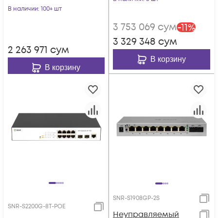
В наличии
: 100+ шт
3 753 069
сум
-
11
%
3 329 348
сум
2 263 971
сум
В корзину
В корзину
SNR-S1908GP-2S
SNR-S2200G-8T-POE
Неуправляемый