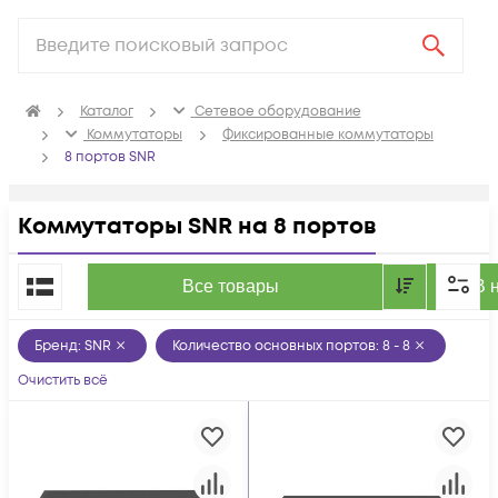
Каталог
Сетевое оборудование
Коммутаторы
Фиксированные коммутаторы
8 портов SNR
Коммутаторы SNR на 8 портов
По популярности
Все товары
В 
Бренд
:
SNR
Количество основных портов
:
8 - 8
Очистить всё