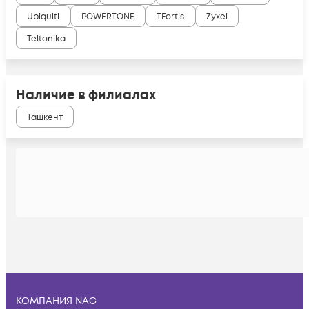
Ubiquiti
POWERTONE
TFortis
Zyxel
Teltonika
Наличие в филиалах
Ташкент
КОМПАНИЯ NAG