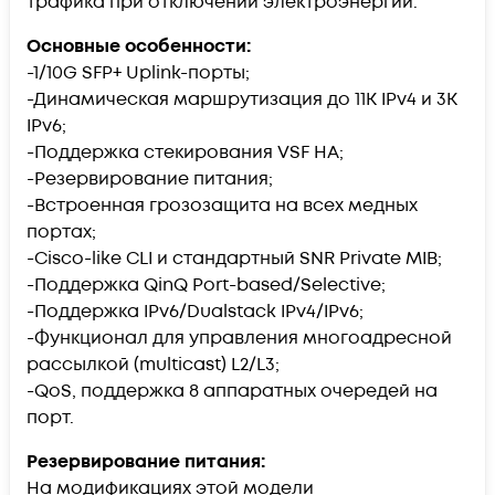
трафика при отключении электроэнергии.
Основные особенности:
-1/10G SFP+ Uplink-порты;
-Динамическая маршрутизация до 11K IPv4 и 3K
IPv6;
-Поддержка стекирования VSF HA;
-Резервирование питания;
-Встроенная грозозащита на всех медных
портах;
-Cisco-like CLI и стандартный SNR Private MIB;
-Поддержка QinQ Port-based/Selective;
-Поддержка IPv6/Dualstack IPv4/IPv6;
-Функционал для управления многоадресной
рассылкой (multicast) L2/L3;
-QoS, поддержка 8 аппаратных очередей на
порт.
Резервирование питания:
На модификациях этой модели