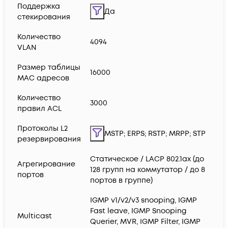
Поддержка
Да
стекирования
Количество
4094
VLAN
Размер таблицы
16000
MAC адресов
Количество
3000
правил ACL
Протоколы L2
MSTP; ERPS; RSTP; MRPP; STP
резервирования
Статическое / LACP 802.1ax (до
Агрегирование
128 групп на коммутатор / до 8
портов
портов в группе)
IGMP v1/v2/v3 snooping, IGMP
Fast leave, IGMP Snooping
Multicast
Querier, MVR, IGMP Filter, IGMP