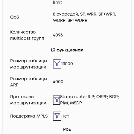
limit
8 очередей, SP, WRR, SP+WRR,
QoS
WDRR, SP+WDRR
Количество
4096
multicast групп
L3 функционал
Размер таблицы
13000
маршрутизации
Размер таблицы
4000
ARP
Протоколы
Static route; RIP; OSPF; BGP;
маршрутизации
PIM; MSDP
Поддержка MPLS
Нет
PoE