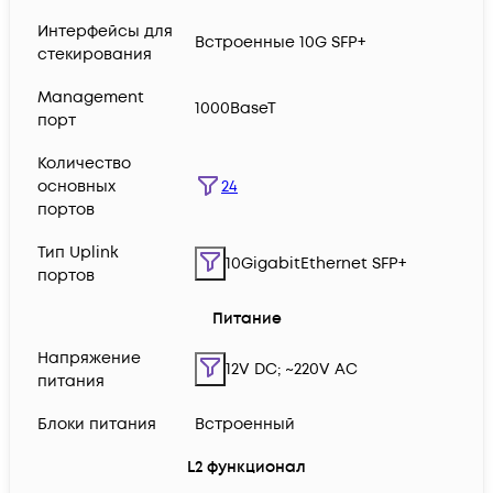
Интерфейсы для
Встроенные 10G SFP+
стекирования
Management
1000BaseT
порт
Количество
24
основных
портов
Тип Uplink
10GigabitEthernet SFP+
портов
Питание
Напряжение
12V DC; ~220V AC
питания
Блоки питания
Встроенный
L2 функционал