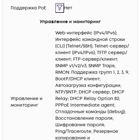
Поддержка PoE
Нет
Управление и мониторинг
Web-интерфейс (IPv4/IPv6);
Интерфейс командной строки
(CLI) (Telnet/SSH); Telnet-сервер/
клиент (IPv4/IPv6); TFTP сервер/
клиент; FTP-сервер/клиент;
SNMP v1/v2/v3; SNMP Traps;
RMON: Поддержка групп 1, 2, 3, 9;
BootP/DHCP клиент;
Автозагрузка конфигурации;
NTP/SNTP; DHCP сервер; DHCP
Управление и
Relay; DHCP Relay Option 82;
мониторинг
PPPoE Intermediate agent;
Отладочные команды (debug);
Восстановление пароля;
Шифрование пароля;
Ping/Traceroute; Резервное
копирование и