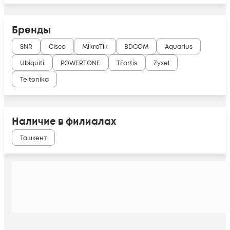
Бренды
SNR
Cisco
MikroTik
BDCOM
Aquarius
Ubiquiti
POWERTONE
TFortis
Zyxel
Teltonika
Наличие в филиалах
Ташкент