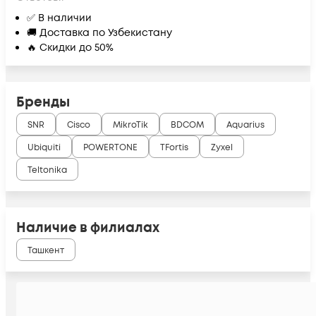
✅ В наличии
🚚 Доставка по Узбекистану
🔥 Скидки до 50%
Бренды
SNR
Cisco
MikroTik
BDCOM
Aquarius
Ubiquiti
POWERTONE
TFortis
Zyxel
Teltonika
Наличие в филиалах
Ташкент