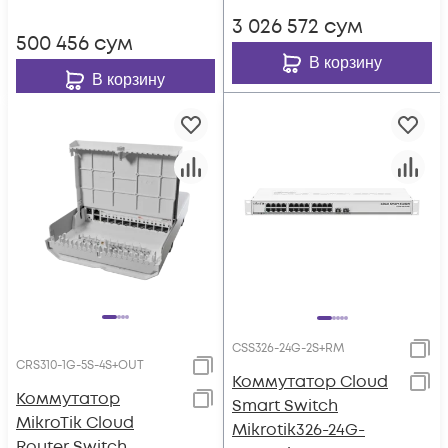
3 026 572
сум
500 456
сум
В корзину
В корзину
CSS326-24G-2S+RM
CRS310-1G-5S-4S+OUT
Коммутатор Cloud
Коммутатор
Smart Switch
MikroTik Cloud
Mikrotik326-24G-
Router Switch