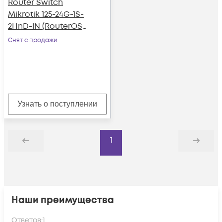
Router Switch
Mikrotik 125-24G-1S-
2HnD-IN (RouterOS
L5)
Снят с продажи
Узнать о поступлении
1
Назад
Дальше
Наши преимущества
Ответов:
1