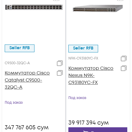
Seller RFB
Seller RFB
N9K-C93180YC-FX
C9500-32QC-A
Коммутатор Cisco
Коммутатор Cisco
Nexus N9K-
Catalyst C9500-
C93180YC-FX
32QC-A
Под заказ
Под заказ
39 917 394
сум
347 767 605
сум