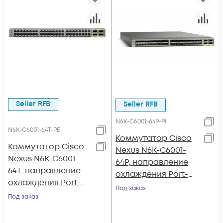
Seller RFB
Seller RFB
N6K-C6001-64P-PI
N6K-C6001-64T-PE
Коммутатор Cisco
Коммутатор Cisco
Nexus N6K-C6001-
Nexus N6K-C6001-
64P, направление
64T, направление
охлаждения Port-
охлаждения Port-
side Intake
Под заказ
side Exhaust
Под заказ