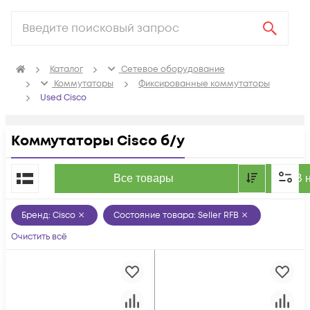
Каталог
Сетевое оборудование
Коммутаторы
Фиксированные коммутаторы
Used Cisco
Коммутаторы Cisco б/у
По популярности
Все товары
В 
Бренд
:
Cisco
Состояние товара
:
Seller RFB
Очистить всё