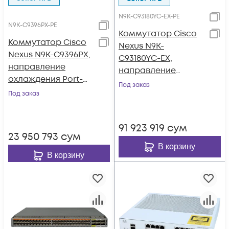
N9K-C93180YC-EX-PE
N9K-C9396PX-PE
Коммутатор Cisco
Коммутатор Cisco
Nexus N9K-
Nexus N9K-C9396PX,
C93180YC-EX,
направление
направление
охлаждения Port-
охлаждения Port-
Под заказ
side Exhaust
Под заказ
side Exhaust
91 923 919
сум
23 950 793
сум
В корзину
В корзину