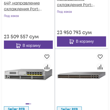
64P, направление
охлаждения Port-
охлаждения Port-
side Intake
Под заказ
side Exhaust
Под заказ
23 950 793
сум
23 509 557
сум
В корзину
В корзину
Seller RFB
Seller RFB