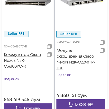
Seller RFB
Seller RFB
N2K-C2248TP-1GE
N3K-C36180YC-R
Модуль
Коммутатор Cisco
расширения Cisco
Nexus N3K-
Nexus N2K-C2248TP-
C36180YC-R
1GE
Под заказ
Под заказ
4 860 151
сум
568 619 345
сум
В корзину
В корзину