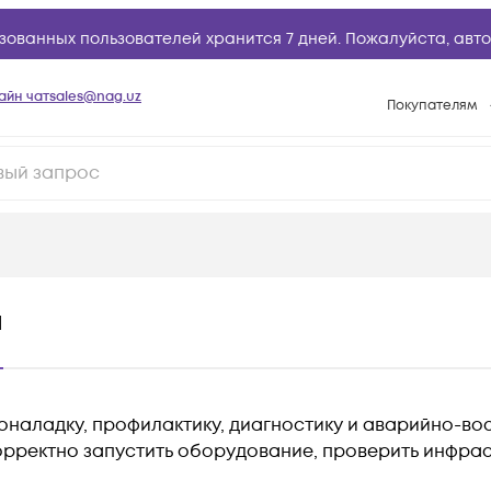
зованных пользователей хранится 7 дней. Пожалуйста,
авто
айн чат
sales@nag.uz
Покупателям
Способы опла
Условия доста
Возврат товар
Вопросы и отв
Техническая п
ы
База знаний
Конфигуратор
наладку, профилактику, диагностику и аварийно-во
орректно запустить оборудование, проверить инфрас