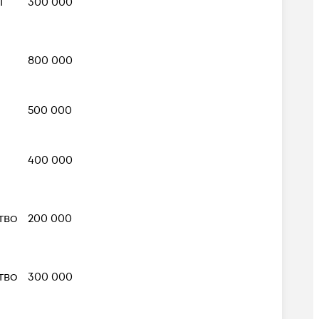
т
300 000
800 000
500 000
400 000
тво
200 000
тво
300 000