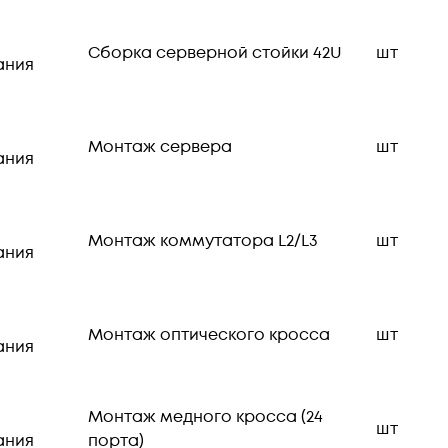
Сборка серверной стойки 42U
шт
ания
Монтаж сервера
шт
ания
Монтаж коммутатора L2/L3
шт
ания
Монтаж оптического кросса
шт
ания
Монтаж медного кросса (24
шт
ания
порта)