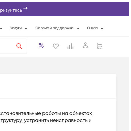
ризуйтесь
Услуги
Сервис и поддержка
О нас
ты
Wi-Fi «под ключ»
Гарантийное обслуживание
О компании
вки
Расширенная гарантия
Разовые выездные работы
Контактная информаци
а
Системная интеграция
Сервисные контракты
Банковские реквизиты
еты
Сервисный центр
Партнеры
оддержка
Техническая поддержка
Новости
Условия оказания услуг
ы
сстановительные работы на объектах
труктуру, устранить неисправность и