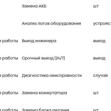
Замена АКБ
шт
Анализ логов оборудования
устройс
е работы
Выезд инженера
выезд
е работы
Срочный выезд (24/7)
выезд
е работы
Диагностика неисправности
случай
е работы
Замена коммутатора
шт
е работы
Замена блока питания
шт