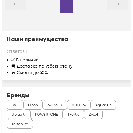
1
Назад
Дальше
Наши преимущества
Ответов:
1
✅ В наличии
🚚 Доставка по Узбекистану
🔥 Скидки до 50%
Бренды
SNR
Cisco
MikroTik
BDCOM
Aquarius
Ubiquiti
POWERTONE
TFortis
Zyxel
Teltonika