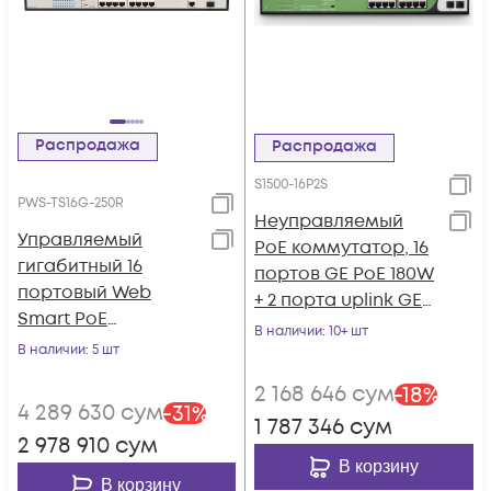
Распродажа
Распродажа
S1500-16P2S
PWS-TS16G-250R
Неуправляемый
Управляемый
PoE коммутатор, 16
гигабитный 16
портов GE PoE 180W
портовый Web
+ 2 порта uplink GE
Smart PoE
SFP
В наличии
: 10+ шт
коммутатор
В наличии
: 5 шт
POWERTONE PWS-
2 168 646
сум
-
18
%
TS16G-250R
4 289 630
сум
-
31
%
1 787 346
сум
2 978 910
сум
В корзину
В корзину