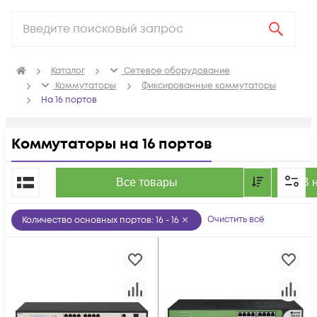
Каталог
Сетевое оборудование
Коммутаторы
Фиксированные коммутаторы
На 16 портов
Коммутаторы на 16 портов
По популярности
Все товары
В 
Очистить всё
Количество основных портов
:
16 - 16