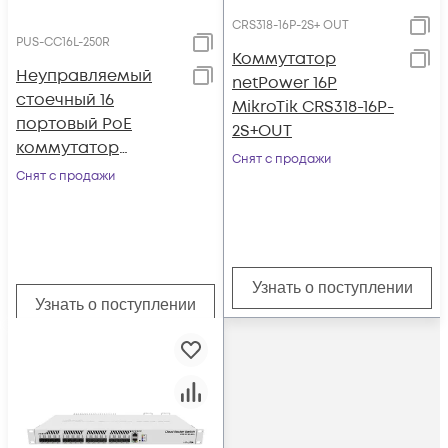
CRS318-16P-2S+ OUT
PUS-CC16L-250R
Коммутатор
Неуправляемый
netPower 16P
стоечный 16
MikroTik CRS318-16P-
портовый PoE
2S+OUT
коммутатор
Снят с продажи
POWERTONE PUS-
Снят с продажи
CC16L-250R с
изоляцией портов
Узнать о поступлении
Узнать о поступлении