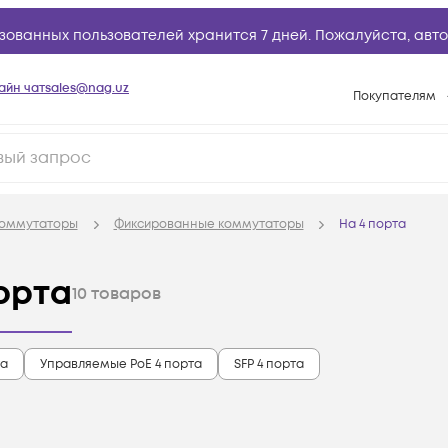
зованных пользователей хранится 7 дней. Пожалуйста,
авто
айн чат
sales@nag.uz
Покупателям
Способы опла
Условия доста
Возврат товар
оммутаторы
Фиксированные коммутаторы
На 4 порта
Вопросы и отв
Техническая п
орта
10
товаров
База знаний
Конфигуратор
та
Управляемые PoE 4 порта
SFP 4 порта