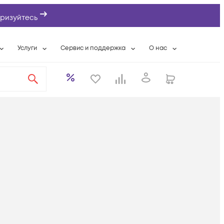
ризуйтесь
Услуги
Сервис и поддержка
О нас
ты
Wi-Fi «под ключ»
Гарантийное обслуживание
О компании
вки
Расширенная гарантия
Разовые выездные работы
Контактная информаци
а
Системная интеграция
Сервисные контракты
Банковские реквизиты
еты
Сервисный центр
Партнеры
оддержка
Техническая поддержка
Новости
Условия оказания услуг
ы