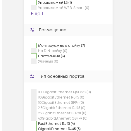
Управляемый L3 (1)
Управляемый WEB-Smart (0)
Ещё 1
Размещение
Монтируемые в стойку (7)
На DIN-рейку (0)
Настольный (3)
Уличный (0)
Тип основных портов
100GigabitEthernet QSFP28 (0)
10GigabitEthernet RJ45 (0)
10GigabitEthernet SFP+ (0)
2.5GigabitEthernet RJ45 (0)
25GigabitEthernet SFP28 (0)
40GigabitEthernet QSFP+ (0)
FastEthernet RJ45 (4)
GigabitEthernet RJ45 (5)