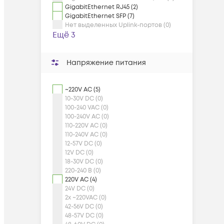
GigabitEthernet RJ45 (2)
GigabitEthernet SFP (7)
Нет выделенных Uplink-портов (0)
Ещё 3
Напряжение питания
~220V AC (5)
10-30V DC (0)
100-240 VAC (0)
100-240V AC (0)
110-220V AC (0)
110-240V AC (0)
12-57V DC (0)
12V DC (0)
18-30V DC (0)
220-240 В (0)
220V AC (4)
24V DC (0)
2x ~220VAC (0)
42-56V DC (0)
48-57V DC (0)