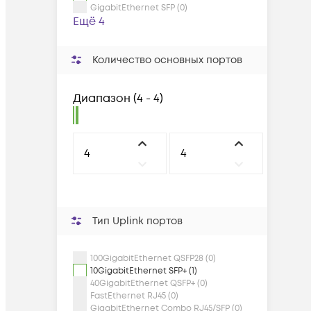
GigabitEthernet SFP (0)
Ещё 4
Количество основных портов
Диапазон
(
4 - 4
)
Тип Uplink портов
100GigabitEthernet QSFP28 (0)
10GigabitEthernet SFP+ (1)
40GigabitEthernet QSFP+ (0)
FastEthernet RJ45 (0)
GigabitEthernet Combo RJ45/SFP (0)