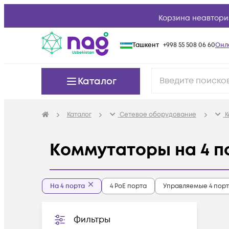
Корзина неавтори
Ташкент
+998 55 508 06 60
Онл
Каталог
Каталог
Сетевое оборудование
К
Коммутаторы на 4 п
На 4 порта
4 PoE порта
Управляемые 4 пор
Фильтры