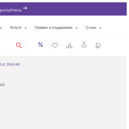
ризуйтесь
Услуги
Сервис и поддержка
О нас
ты
Wi-Fi «под ключ»
Гарантийное обслуживание
О компании
вки
Расширенная гарантия
Разовые выездные работы
Контактная информаци
а
Системная интеграция
Сервисные контракты
Банковские реквизиты
0-X, 2960-XR
еты
Сервисный центр
Партнеры
оддержка
Техническая поддержка
Новости
ра
Условия оказания услуг
ы