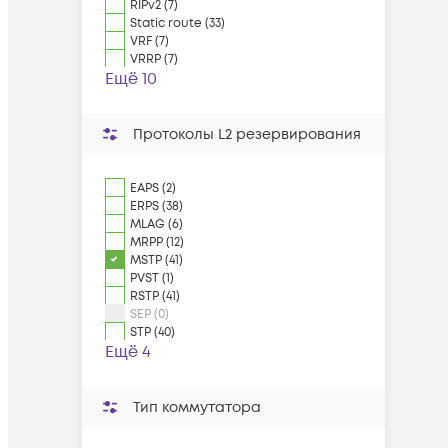
RIPv2 (7)
Static route (33)
VRF (7)
VRRP (7)
Ещё 10
Протоколы L2 резервирования
EAPS (2)
ERPS (38)
MLAG (6)
MRPP (12)
MSTP (41)
PVST (1)
RSTP (41)
SEP (0)
STP (40)
Ещё 4
Тип коммутатора