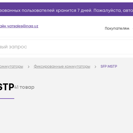
зованных пользователей хранится 7 дней. Пожалуйста,
авто
айн чат
sales@nag.uz
Покупателям
Способы опла
Условия доста
Возврат товар
оммутаторы
Фиксированные коммутаторы
SFP MSTP
Вопросы и отв
Техническая п
STP
41
товар
База знаний
Конфигуратор