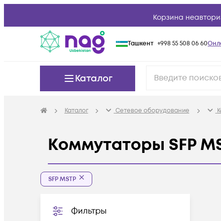
Корзина неавтори
Ташкент
+998 55 508 06 60
Онл
Каталог
Каталог
Сетевое оборудование
К
Коммутаторы SFP M
SFP MSTP
Фильтры