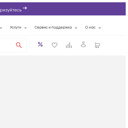
ризуйтесь
Услуги
Сервис и поддержка
О нас
ты
Wi-Fi «под ключ»
Гарантийное обслуживание
О компании
вки
Расширенная гарантия
Разовые выездные работы
Контактная информаци
а
Системная интеграция
Сервисные контракты
Банковские реквизиты
еты
Сервисный центр
Партнеры
оддержка
Техническая поддержка
Новости
Условия оказания услуг
ы