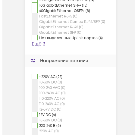
100GigabitEthernet QSFP28 (14)
10GigabitEthernet SFP+ (15)
40GigabitEthernet QSFP+ (8)
FastEthernet RJ45 (0)
GigabitEthernet Combo RJ45/SFP (0)
GigabitEthernet RJ45 (0)
GigabitEthernet SFP (0)
Нет выделенных Uplink-портов (4)
Ещё 3
Напряжение питания
~220V AC (22)
10-30V DC (0)
100-240 VAC (0)
100-240V AC (0)
110-220V AC (0)
110-240V AC (0)
12-57V DC (0)
12V DC (4)
18-30V DC (0)
220-240 В (6)
220V AC (0)