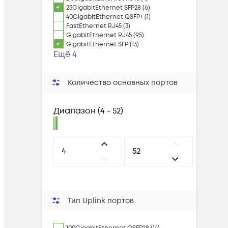
25GigabitEthernet SFP28 (6)
40GigabitEthernet QSFP+ (1)
FastEthernet RJ45 (3)
GigabitEthernet RJ45 (95)
GigabitEthernet SFP (13)
Ещё 4
Количество основных портов
Диапазон
(
4 - 52
)
Тип Uplink портов