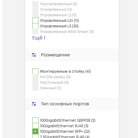
Неуправляемый (0)
Управляемый (0)
Управляемый L2 (0)
Управляемый L2+ (11)
Управляемый L3 (30)
Управляемый WEB-Smart (0)
Ещё 1
Размещение
Монтируемые в стойку (41)
На DIN-рейку (0)
Настольный (0)
Уличный (0)
Тип основных портов
100GigabitEthernet QSFP28 (2)
10GigabitEthernet RJ45 (3)
10GigabitEthernet SFP+ (22)
2.5GigabitEthernet RJ45 (4)