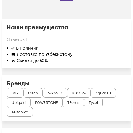
Наши преимущества
Ответов:
1
✅ В наличии
🚚 Доставка по Узбекистану
🔥 Скидки до 50%
Бренды
SNR
Cisco
MikroTik
BDCOM
Aquarius
Ubiquiti
POWERTONE
TFortis
Zyxel
Teltonika