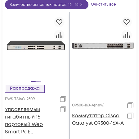
Очистить всё
Количество основных портов
:
16 - 16
Распродажа
PWS-TS16G-250R
C9500-16X-A(new)
Управляемый
Коммутатор Cisco
гигабитный 16
Catalyst C9500-16X-A
портовый Web
Smart PoE