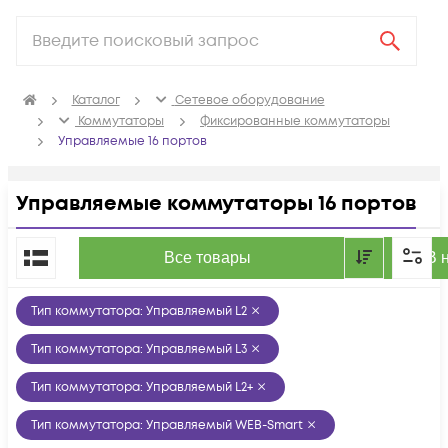
Каталог
Сетевое оборудование
Коммутаторы
Фиксированные коммутаторы
Управляемые 16 портов
Управляемые коммутаторы 16 портов
По популярности
Все товары
В 
Тип коммутатора
:
Управляемый L2
Тип коммутатора
:
Управляемый L3
Тип коммутатора
:
Управляемый L2+
Тип коммутатора
:
Управляемый WEB-Smart