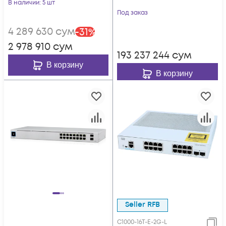
коммутатор
В наличии
: 5 шт
POWERTONE PWS-
Под заказ
TS16G-250R
4 289 630
сум
-
31
%
2 978 910
сум
193 237 244
сум
В корзину
В корзину
Seller RFB
C1000-16T-E-2G-L