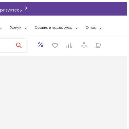
ризуйтесь
Услуги
Сервис и поддержка
О нас
ты
Wi-Fi «под ключ»
Гарантийное обслуживание
О компании
вки
Расширенная гарантия
Разовые выездные работы
Контактная информаци
а
Системная интеграция
Сервисные контракты
Банковские реквизиты
еты
Сервисный центр
Партнеры
оддержка
Техническая поддержка
Новости
Условия оказания услуг
ы