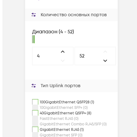
Количество основных портов
Диапазон
(
4 - 52
)
Тип Uplink портов
100GigabitEthernet QSFP28 (1)
10GigabitEthernet SFP+ (0)
40GigabitEthernet QSFP+ (8)
FastEthernet RJ45 (0)
GigabitEthernet Combo RJ45/SFP (0)
GigabitEthernet RJ45 (1)
GigabitEthernet SFP (0)