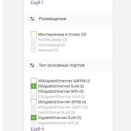
Ещё 1
Размещение
Монтируемые в стойку (13)
На DIN-рейку (0)
Настольный (0)
Уличный (0)
Тип основных портов
100GigabitEthernet QSFP28 (1)
10GigabitEthernet RJ45 (2)
10GigabitEthernet SFP+ (3)
2.5GigabitEthernet RJ45 (0)
25GigabitEthernet SFP28 (4)
40GigabitEthernet QSFP+ (0)
FastEthernet RJ45 (0)
GigabitEthernet RJ45 (11)
GigabitEthernet SFP (0)
Ещё 4