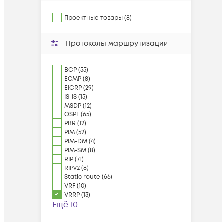
Проектные товары (8)
Протоколы маршрутизации
BGP (55)
ECMP (8)
EIGRP (29)
IS-IS (15)
MSDP (12)
OSPF (65)
PBR (12)
PIM (52)
PIM-DM (4)
PIM-SM (8)
RIP (71)
RIPv2 (8)
Static route (66)
VRF (10)
VRRP (13)
Ещё 10