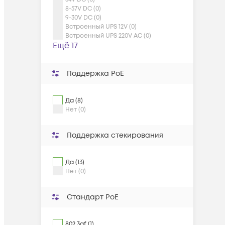
8-57V DC (0)
9-30V DC (0)
Встроенный UPS 12V (0)
Встроенный UPS 220V AC (0)
Ещё 17
Поддержка PoE
Да (8)
Нет (0)
Поддержка стекирования
Да (13)
Нет (0)
Cтандарт PoE
802.3af (1)