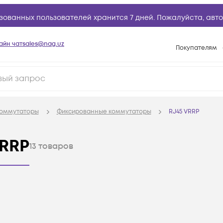
зованных пользователей хранится 7 дней. Пожалуйста,
авто
айн чат
sales@nag.uz
Покупателям
Способы опла
Условия доста
Возврат товар
оммутаторы
Фиксированные коммутаторы
RJ45 VRRP
Вопросы и отв
Техническая п
VRRP
13
товаров
База знаний
Конфигуратор