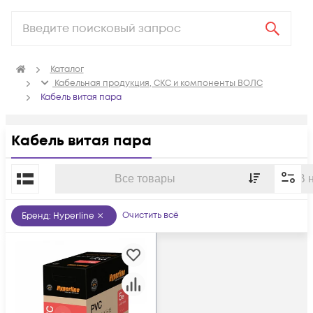
Каталог
Кабельная продукция, СКС и компоненты ВОЛС
Кабель витая пара
Кабель витая пара
По популярности
Все товары
В 
Очистить всё
Бренд
:
Hyperline