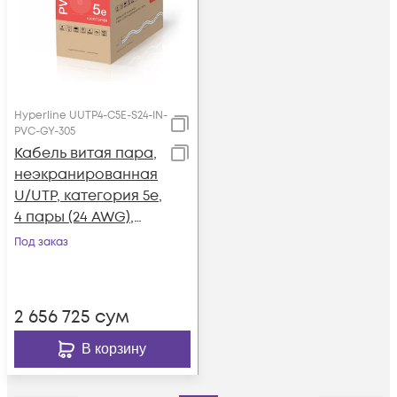
Hyperline UUTP4-C5E-S24-IN-
PVC-GY-305
Кабель витая пара,
неэкранированная
U/UTP, категория 5e,
4 пары (24 AWG),
одножильный
Под заказ
(solid), PVC, -20°C -
+75°C, серый
2 656 725
сум
В корзину