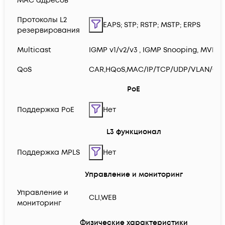
MAC адресов
Протоколы L2
EAPS; STP; RSTP; MSTP; ERPS
резервирования
Multicast
IGMP v1/v2/v3 , IGMP Snooping, MVR
QoS
CAR,HQoS,MAC/IP/TCP/UDP/VLAN/CO
PoE
Поддержка PoE
Нет
L3 функционал
Поддержка MPLS
Нет
Управление и мониторинг
Управление и
CLI,WEB
мониторинг
Физические характеристики