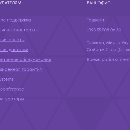
УПАТЕЛЯМ
ВАШ ОФИС
ine поддержка
Ташкент
висные контракты
+998 55 508 06 60
овия оплаты
Ташкент, Мирзо-Улуг
вия доставки
Сайрам 7-тор (бывш.
антийное обслуживание
Время работы:
пн-пт
ширенная гарантия
systems
conference
фигураторы