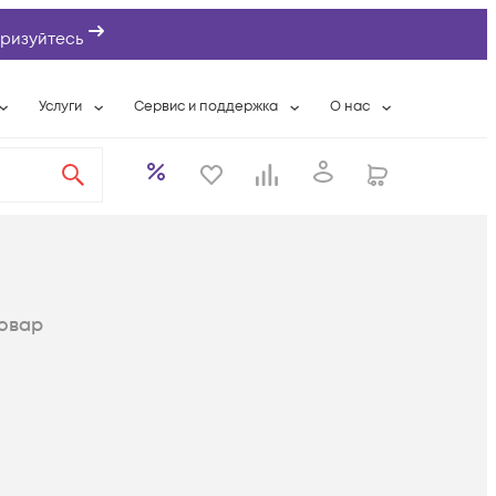
ризуйтесь
Услуги
Сервис и поддержка
О нас
ты
Wi-Fi «под ключ»
Гарантийное обслуживание
О компании
вки
Расширенная гарантия
Разовые выездные работы
Контактная информаци
а
Системная интеграция
Сервисные контракты
Банковские реквизиты
еты
Сервисный центр
Партнеры
оддержка
Техническая поддержка
Новости
овар
Условия оказания услуг
ы