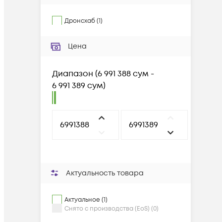
Дронсхаб
(
1
)
Цена
Диапазон
(
6 991 388 сум -
6 991 389 сум
)
Актуальность товара
Актуальное (1)
Снято с производства (EoS) (0)