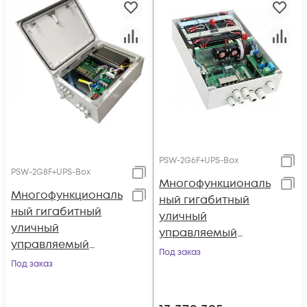
PSW-2G6F+UPS-Box
PSW-2G8F+UPS-Box
Многофункциональ
Многофункциональ
ный гигабитный
ный гигабитный
уличный
уличный
управляемый
управляемый
коммутатор TFortis
Под заказ
коммутатор TFortis
Под заказ
PSW-2G6F+UPS-Box
PSW-2G8F+UPS-Box