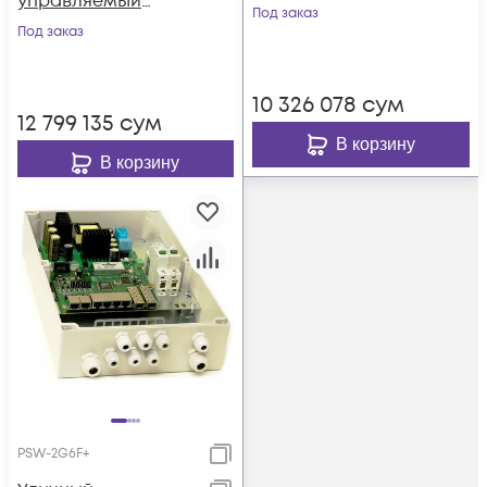
управляемый
UPS 4FE PoE +2 GB
Под заказ
коммутатор TFortis
Под заказ
SFP порта, питание
PSW-2G+UPS-Box
220В, IP66 c
системой
10 326 078
сум
бесперебойного
12 799 135
сум
питания, 4 АКБ в
В корзину
В корзину
кмпл
PSW-2G6F+