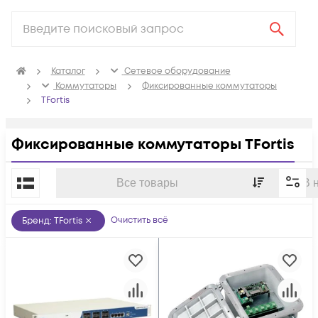
Каталог
Сетевое оборудование
Коммутаторы
Фиксированные коммутаторы
TFortis
Фиксированные коммутаторы TFortis
По популярности
Все товары
В 
Очистить всё
Бренд
:
TFortis