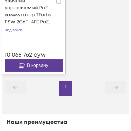
Уличный
управляемый PoE
коммутатор TFortis
PSW-2G6F+ 4FE PoE+
2FE dual PoE+ 2 GB
Под заказ
SFP порта, питание
220В, IP66
10 065 762
сум
В корзину
1
Назад
Дальше
Наши преимущества