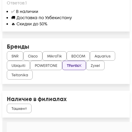
Ответов:
1
✅ В наличии
🚚 Доставка по Узбекистану
🔥 Скидки до 50%
Бренды
SNR
Cisco
MikroTik
BDCOM
Aquarius
Ubiquiti
POWERTONE
TFortis
Zyxel
Teltonika
Наличие в филиалах
Ташкент