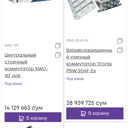
PSW-2G4F-Ex
SWU-16T
Взрывозащищенны
Центральный
й уличный
стоечный
коммутатор TFortis
коммутатор SWU-
PSW-2G4F-Ex
16T для
Под заказ
подключения
Под заказ
уличных
коммутаторов
38 939 725
сум
TFortis PSW
14 129 663
сум
В корзину
В корзину