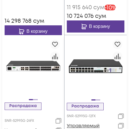
11 915 640
сум
-
10
%
10 724 076
сум
14 298 768
сум
В корзину
В корзину
Распродажа
Распродажа
SNR-S2995G-12FX
SNR-S2995G-24FX
Управляемый