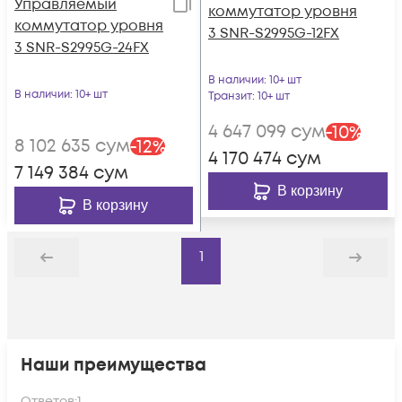
Управляемый
коммутатор уровня
коммутатор уровня
3 SNR-S2995G-12FX
3 SNR-S2995G-24FX
В наличии
: 10+ шт
В наличии
: 10+ шт
Транзит
: 10+ шт
4 647 099
сум
-
10
%
8 102 635
сум
-
12
%
4 170 474
сум
7 149 384
сум
В корзину
В корзину
1
Назад
Дальше
Наши преимущества
Ответов:
1