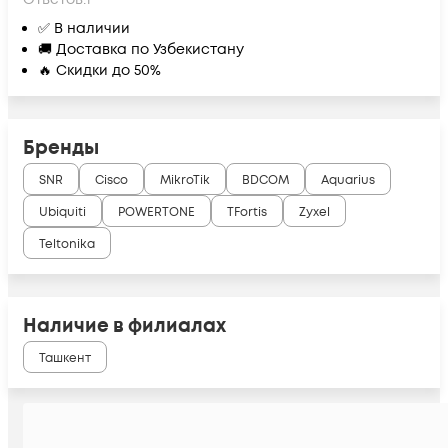
✅ В наличии
🚚 Доставка по Узбекистану
🔥 Скидки до 50%
Бренды
SNR
Cisco
MikroTik
BDCOM
Aquarius
Ubiquiti
POWERTONE
TFortis
Zyxel
Teltonika
Наличие в филиалах
Ташкент