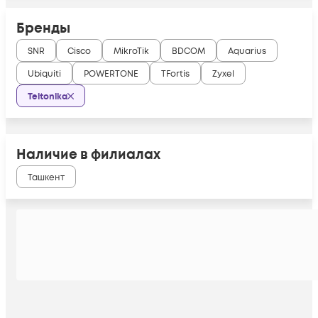
Бренды
SNR
Cisco
MikroTik
BDCOM
Aquarius
Ubiquiti
POWERTONE
TFortis
Zyxel
Teltonika
Наличие в филиалах
Ташкент