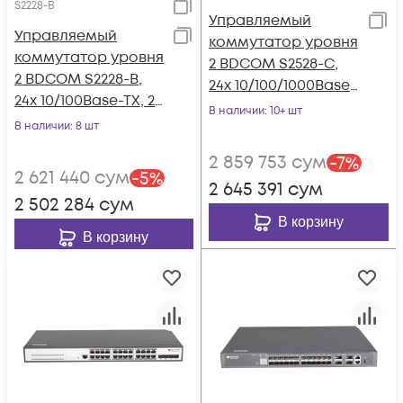
S2228-B
Управляемый
Управляемый
коммутатор уровня
коммутатор уровня
2 BDCOM S2528-C,
2 BDCOM S2228-B,
24x 10/100/1000Base-
24x 10/100Base-TX, 2x
T, 4x combo 1G
В наличии
: 10+ шт
100/1000Base-T, 2x
В наличии
: 8 шт
SFP/RJ45, 220VAC
100/1000Base-X
2 859 753
сум
-
7
%
(SFP), 220VAC
2 621 440
сум
-
5
%
2 645 391
сум
2 502 284
сум
В корзину
В корзину