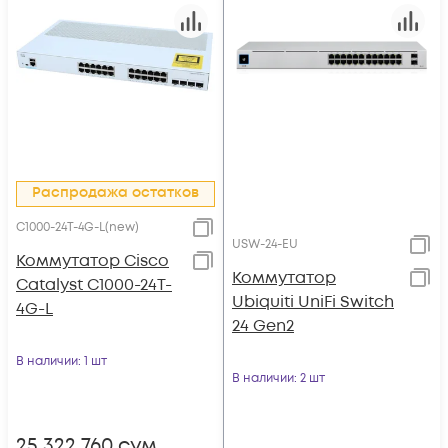
Распродажа остатков
C1000-24T-4G-L(new)
USW-24-EU
Коммутатор Cisco
Коммутатор
Catalyst C1000-24T-
Ubiquiti UniFi Switch
4G-L
24 Gen2
В наличии
: 1 шт
В наличии
: 2 шт
25 322 760
сум