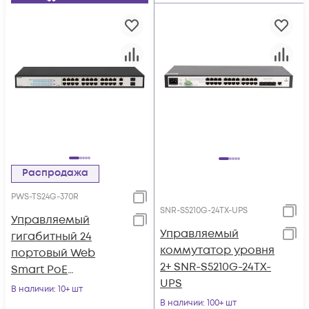
Распродажа
PWS-TS24G-370R
SNR-S5210G-24TX-UPS
Управляемый
Управляемый
гигабитный 24
коммутатор уровня
портовый Web
2+ SNR-S5210G-24TX-
Smart PoE
UPS
коммутатор
В наличии
: 10+ шт
POWERTONE PWS-
В наличии
: 100+ шт