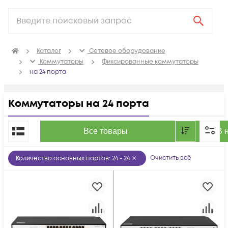
Каталог
Сетевое оборудование
Коммутаторы
Фиксированные коммутаторы
на 24 порта
Коммутаторы на 24 порта
По популярности
Все товары
В 
Очистить всё
Количество основных портов
:
24 - 24