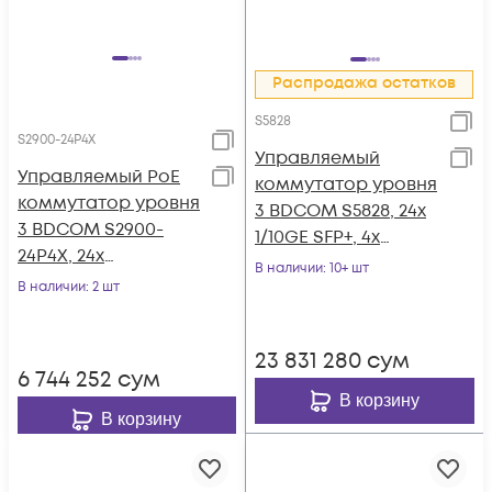
Распродажа остатков
S5828
S2900-24P4X
Управляемый
Управляемый PoE
коммутатор уровня
коммутатор уровня
3 BDCOM S5828, 24x
3 BDCOM S2900-
1/10GE SFP+, 4x
24P4X, 24x
40/100GE QSFP28+,
В наличии
: 10+ шт
10/100/1000Base-T
В наличии
: 2 шт
Hot Swap БП 1+1, в
PoE 802.3af/at до
комплекте 2x PSU
370W, 4x 1/10GE SFP+,
AC ~220VAC
23 831 280
сум
220VAC + 36-72VDC
6 744 252
сум
В корзину
В корзину