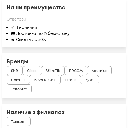
Наши преимущества
Ответов:
1
✅ В наличии
🚚 Доставка по Узбекистану
🔥 Скидки до 50%
Бренды
SNR
Cisco
MikroTik
BDCOM
Aquarius
Ubiquiti
POWERTONE
TFortis
Zyxel
Teltonika
Наличие в филиалах
Ташкент