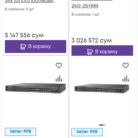
24x 10/100/1000Base-
24G-2S+RM
T PoE 802.3af/at до
В наличии
: 9 шт
370W, 4x combo 1G
В наличии
: 1 шт
SFP/RJ45, 220VAC
5 147 556
сум
3 026 572
сум
В корзину
В корзину
Seller RFB
Seller RFB