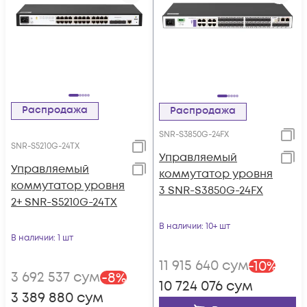
Распродажа
Распродажа
SNR-S3850G-24FX
SNR-S5210G-24TX
Управляемый
Управляемый
коммутатор уровня
коммутатор уровня
3 SNR-S3850G-24FX
2+ SNR-S5210G-24TX
В наличии
: 10+ шт
В наличии
: 1 шт
11 915 640
сум
-
10
%
3 692 537
сум
-
8
%
10 724 076
сум
3 389 880
сум