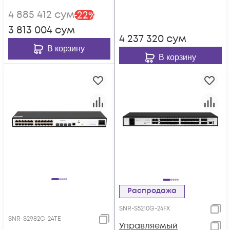
TS24G-370R
4 885 412
сум
-
22
%
3 813 004
сум
4 237 320
сум
В корзину
В корзину
Распродажа
SNR-S5210G-24FX
SNR-S2982G-24TE
Управляемый